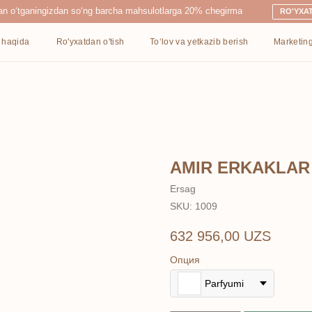
ingizdan so‘ng barcha mahsulotlarga 20% chegirma
RO'YXATDAN O'TISH
Ro'yxatdan o'tish
To‘lov va yetkazib berish
Marketing
Kontaktlar
AMIR ERKAKLAR
Ersag
SKU:
1009
632 956,00
UZS
Опция
Parfyumi