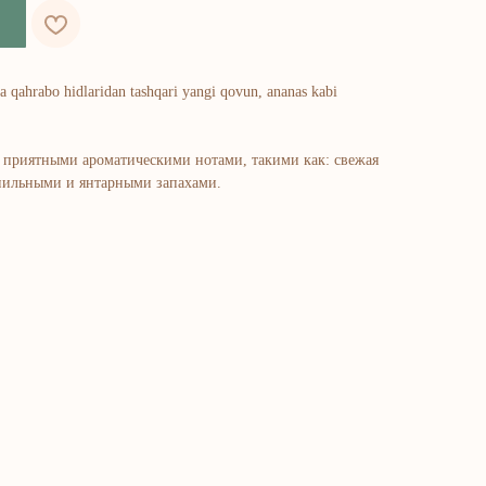
a qahrabo hidlaridan tashqari yangi qovun, ananas kabi
приятными ароматическими нотами, такими как: свежая
анильными и янтарными запахами.