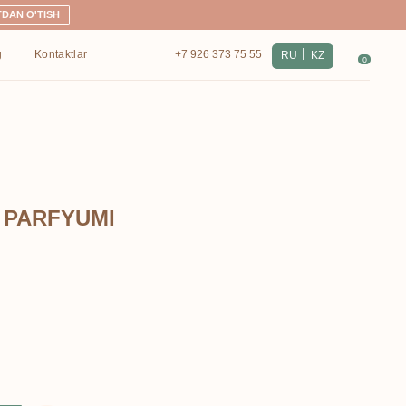
|
+7 926 373 75 55
RU
KZ
0
 PARFYUMI