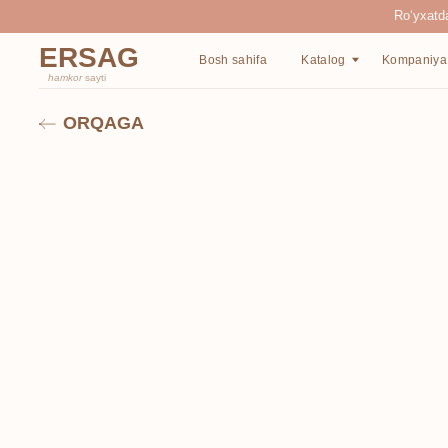
Ro‘yxatdan o‘tgan
ERSAG
Bosh sahifa
Katalog
Kompaniya haqida
hamkor
sayti
ORQAGA