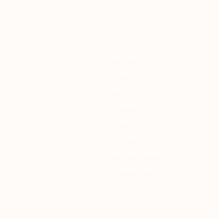
Bosh sahifa
K
Kompaniya haqida
B
Marketing
Y
Ro'yxatdan o'tish
S
To‘lov va yetkazib berish
S
Kontaktlar
Maxfiylik siyosati
K
Ommaviy oferta
P
B
T