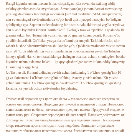
Rangli kiyimlar uchun maxsus ishlab chiqarilgan. Rita sovun daraxtining tabiiy
tarkibiy qismlari asosida tayyorlangan. Sovun yong'og'i (sovun daraxti mevasi)ning
po'stlog'ida o'simlik tarkibidagi saponinlar (sirt faol moddalar (SFM) mavjud bo'lib,
ular sovun singari suvli eritmalarda ko'pik hosil qilish yaqqol namoyish bo’ladigan
qobiliyatiga ega. Saponin molekulasining bir qismi suvda, ikkinchisi yog'da eriydi va
shu bilan u kiyimdan kirlarni "tortib oladi”. Ekologik toza va tejamkor. 1 qoshiqda 10
gramm kukun bor. Tejamli kir yuvish uchun 30 gramm kukun yetarli. Kirdan to'liq
yuvilib chiqariladi. Qo'l bilan yuvganda qo'llarni quritmaydi. Tarkibida fosfat, xlor,
zaharli hushbo’ylantiruvchilar va shu kabilar yo'q. Qo'lda va mashinada yuvish uchun
mos. 20 °C da ishlaydi. Kir yuvish mashinasini ohak qatlamlari paydo bo’lishidan
himoya qiladi. Har xil teri kasalliklariga chalingan odamlar uchun, shuningdek, bolalar
kiyimlari uchun juda mos keladi. 1 kg quyuqlashtirilgan tabiiy kukun oddiy kimyoviy
kukunning 6 kgga teng.
Qo'llash usuli: Kirlarni oldindan yuvish uchun kukunning 1 o’lchov qoshig’ini (10
g) va aktivatorni 1 o’lchov qoshig’ini qo'shing. Asosiy yuvish uchun: Kir yuvish
uchun kukunning 3 o’lchov qoshig’ini va aktivatorni 3 o’lchov qoshig’ini qo'shing.
ERSAG
Eslatma: kir yuvish uchun aktivatordan foydalaning.
Стиральный порошок для цветного белья – уникальное моющее средство на
hamkor
sayti
основе мыльных орехов. Подходит для ручной и машинной стирки. Полностью
выполаскивается из белья, не оставляет вредного налета. При ручной стирке не
сушит кожу рук. Сохраняет первозданный цвет вещей. Начинает действовать от
Bosh sahifa
Katalog
20 градусов. В составе биодобавки-энзимы для удаления пятен. Не содержит
хлор, токсичные ароматизаторы и тому подобное. Защищает стиральную
Kompaniya haqida
Badlar va vitaminlar
машину от образования известкового налета. Расходуется экономично: в одной