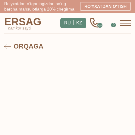
Ro‘yxatdan o‘tganingizdan so‘ng
RO'YXATDAN O'TISH
barcha mahsulotlarga 20% chegirma
ERSAG
|
RU
KZ
0
hamkor
sayti
ORQAGA