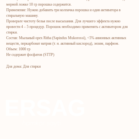
мерной ложке 10 гр порошка содержится.
Marketing
Yuz va tana uchun
Применение: Нужно добавить три колпачка порошка и один активатора в
Ro'yxatdan o'tish
Sochlar uchun
стиральную машину.
Проверьте чистоту белья после высыхания. Для лучшего эффекта нужно
To‘lov va yetkazib berish
Shaxsiy gigiyena
провести 4 – 5 процедур. Порошок необходимо применять с активатором для
Kontaktlar
Uy uchun
стирки.
Состав: Мыльный орех Ritha (Sapindus Mukorossi), <5% анионных активных
Ommaviy oferta
Kosmetika
веществ, перкарбонат натрия (т. н. активный кислород), энзим, парфюм.
Объем: 1000 гр
Maxfiylik siyosati
Parfyumeriya
Не содержит фосфатов (STTP)
To'qimachilik
Для дома: Для стирки
Bolalar uchun
+7 926 373 75 55
ersagmedia@yandex.ru
WHATSAPP
TELEGRAM
TELEGRAM'DAGI
YANGILIKLAR
© 2024 ERSAG. Barcha huquqlar himoyalangan