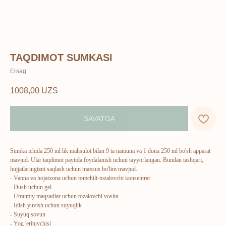
TAQDIMOT SUMKASI
Ersag
1008,00
UZS
SAVATGA
Sumka ichida 250 ml lik mahsulot bilan 9 ta namuna va 1 dona 250 ml bo'sh apparat
mavjud. Ular taqdimot paytida foydalanish uchun tayyorlangan. Bundan tashqari,
hujjatlaringizni saqlash uchun maxsus bo'lim mavjud.
- Vanna va hojatxona uchun tomchili-tozalovchi konsentrat
- Dush uchun gel
- Umumiy maqsadlar uchun tozalovchi vosita
- Idish yuvish uchun suyuqlik
- Suyuq sovun
- Yog 'erituvchisi