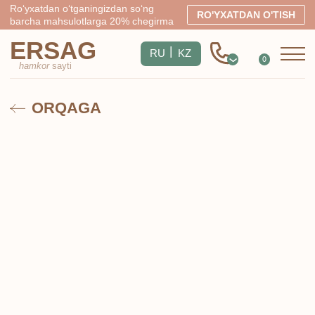
Ro‘yxatdan o‘tganingizdan so‘ng
RO'YXATDAN O'TISH
barcha mahsulotlarga 20% chegirma
ERSAG
|
RU
KZ
0
0
hamkor
sayti
ORQAGA