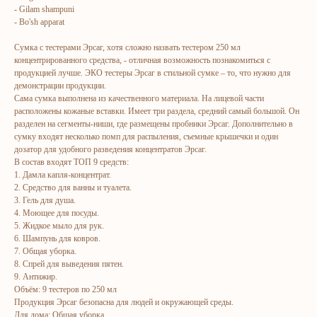
- Gilam shampuni
- Bo'sh apparat
Сумка с тестерами Эрсаг, хотя сложно назвать тестером 250 мл
концентрированного средства, - отличная возможность познакомиться с
продукцией лучше. ЭКО тестеры Эрсаг в стильной сумке – то, что нужно для
демонстрации продукции.
ERSAG
Сама сумка выполнена из качественного материала. На лицевой части
расположены кожаные вставки. Имеет три раздела, средний самый большой. Он
разделен на сегменты-ниши, где размещены пробники Эрсаг. Дополнительно в
hamkor
sayti
сумку входят несколько помп для распыления, съемные крышечки и один
дозатор для удобного разведения концентратов Эрсаг. ⠀
В состав входят ТОП 9 средств: ⠀
1. Дамла капля-концентрат.
Bosh sahifa
Katalog
2. Средство для ванны и туалета.
Kompaniya haqida
Badlar va vitaminlar
3. Гель для душа.
4. Моющее для посуды.
Marketing
Yuz va tana uchun
5. Жидкое мыло для рук.
Ro'yxatdan o'tish
Sochlar uchun
6. Шампунь для ковров.
7. Общая уборка.
To‘lov va yetkazib berish
Shaxsiy gigiyena
8. Спрей для выведения пятен.
9. Антижир. ⠀
Kontaktlar
Uy uchun
Объём: 9 тестеров по 250 мл
Ommaviy oferta
Kosmetika
Продукция Эрсаг безопасна для людей и окружающей среды.
Для дома: Общая уборка