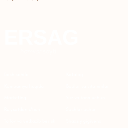
Maxfiylik siyosati
Parfyumeriya
To'qimachilik
Bolalar uchun
+7 926 373 75 55
ersagmedia@yandex.ru
WHATSAPP
TELEGRAM
TELEGRAM'DAGI
YANGILIKLAR
© 2024 ERSAG. Barcha huquqlar himoyalangan