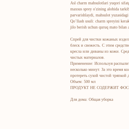
Asl charm mahsulotlari yuqori sifatg
maxsus sprey o'zining alohida tarkib
parvarishlaydi, mahsulot yuzasidagi 
Qo’llash usuli: charm spreyini kerak
jilo berish uchun quruq mato bilan a
Спрей для чистки кожаных изд
блеск и свежесть. С этим средств
кресла или диваны из кожи. Сред
чистых материалов.
Применение: Используя распылит
несколько минут. За это время к
протереть сухой чистой тряпкой 
Объем: 500 мл
ПРОДУКТ НЕ СОДЕРЖИТ ФОС
Для дома: Общая уборка
Bosh sahifa
K
Kompaniya haqida
B