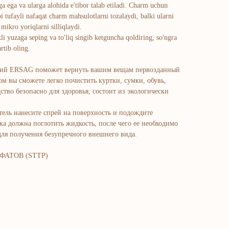
a ega va ularga alohida e'tibor talab etiladi. Charm uchun
i tufayli nafaqat charm mahsulotlarni tozalaydi, balki ularni
mikro yoriqlarni silliqlaydi.
li yuzaga seping va to'liq singib ketguncha qoldiring, so'ngra
rtib oling.
елий ERSAG поможет вернуть вашим вещам первозданный
ом вы сможете легко почистить куртки, сумки, обувь,
ство безопасно для здоровья, состоит из экологически
ель нанесите спрей на поверхность и подождите
ожа должна поглотить жидкость, после чего ее необходимо
для получения безупречного внешнего вида.
ФАТОВ (STTP)
atalog
adlar va vitaminlar