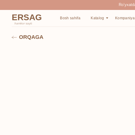
Ro‘yxatdan o‘tgan
ERSAG
Bosh sahifa
Katalog
Kompaniya haqida
hamkor
sayti
ORQAGA