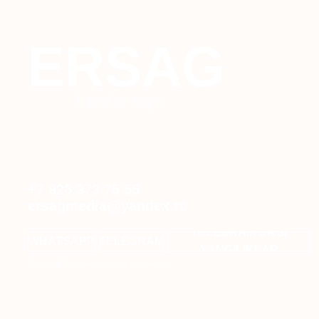
hamkor
sayti
+7 926 373 75 55
ersagmedia@yandex.ru
TELEGRAM'DAGI
WHATSAPP
TELEGRAM
YANGILIKLAR
© 2024 ERSAG. Barcha huquqlar himoyalangan