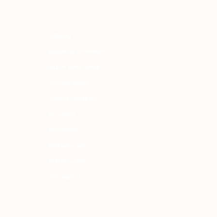
uz va tana uchun
ochlar uchun
haxsiy gigiyena
Uy uchun
osmetika
arfyumeriya
olalar uchun
o'qimachilik