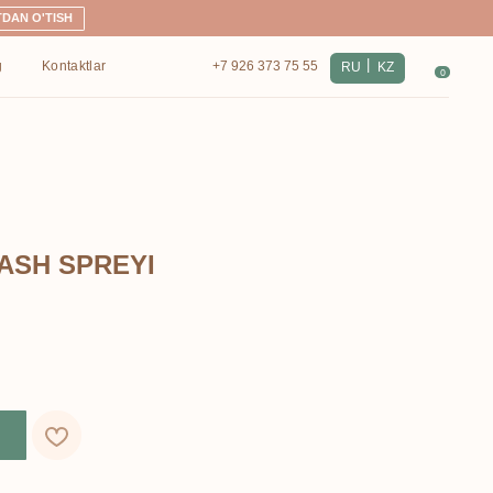
|
+7 926 373 75 55
RU
KZ
0
ASH SPREYI