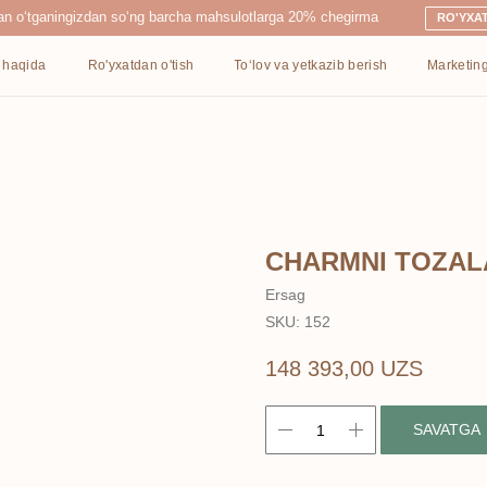
ingizdan so‘ng barcha mahsulotlarga 20% chegirma
RO'YXATDAN O'TISH
Ro'yxatdan o'tish
To‘lov va yetkazib berish
Marketing
Kontaktlar
CHARMNI TOZAL
Ersag
SKU:
152
148 393,00
UZS
SAVATGA