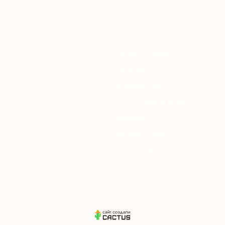
Marketing
Y
Ro'yxatdan o'tish
S
To‘lov va yetkazib berish
S
Kontaktlar
Maxfiylik siyosati
K
Ommaviy oferta
P
B
T