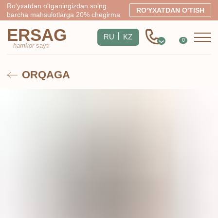
Ro‘yxatdan o‘tganingizdan so‘ng
RO'YXATDAN O'TISH
barcha mahsulotlarga 20% chegirma
ERSAG
|
RU
KZ
0
hamkor
sayti
ORQAGA