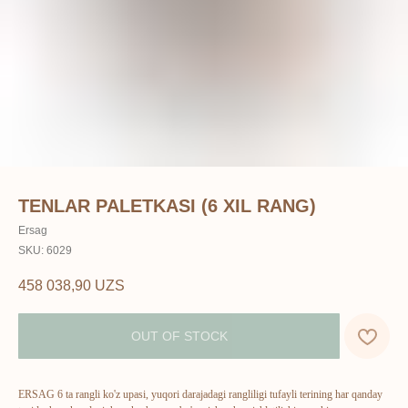
TENLAR PALETKASI (6 XIL RANG)
Ersag
SKU:
6029
458 038,90
UZS
OUT OF STOCK
ERSAG 6 ta rangli ko'z upasi, yuqori darajadagi rangliligi tufayli terining har qanday