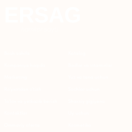
Bolalar uchun
+7 926 373 75 55
ersagmedia@yandex.ru
WHATSAPP
TELEGRAM
TELEGRAM'DAGI
YANGILIKLAR
© 2024 ERSAG. Barcha huquqlar himoyalangan