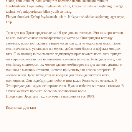
tusida, ham kunduzi, ham kechqurun bo'yanish uchun ishlatilishi mumkin.
Ogohlantirish: Faqat tashqi foydalanish uchun, ko'zga tushishidan saqlaning. Ko'zga
tushsa, ko'p miqdorda suv bilan yuvib tashlang.
Ehtiyot choralari: Tashqi foydalanish uchun. Ko'zga tushishidan saqlaning, agar tegsa,
ko'p.
ERSAG
Тени для век Эрсаг представлены в 6 трендовых оттенках. Это шимерные тени,
то есть имеют мелкие светоотражающие частицы. Они придают взгляду
hamkor
sayti
свежести, помогают скрывать неровности или другие недостатки кожи. Такие
тени значительно усиливают пигменты, добавляют блеска и эффекта мокрых
глаз. С их помощью вы сможете подчеркнуть привлекательность глаз, придать
Bosh sahifa
Katalog
им выразительность, так называемого свечения изнутри. Благодаря тому, что
тени Ersag с шимером, их можно удачно комбинировать для легкого дневного
Kompaniya haqida
Badlar va vitaminlar
макияжа с матовыми тенями, и смело применять для яркого вечернего. В
Marketing
Yuz va tana uchun
составе теней Эрсаг находятся не вредные для такой деликатной кожи
компоненты. Они подойдут для любого типа кожи. Количество оттенков: 6
Ro'yxatdan o'tish
Sochlar uchun
Это продукт для наружного применения. Нужно избегать контакта с глазами. В
To‘lov va yetkazib berish
Shaxsiy gigiyena
случае контакта промыть большим количеством воды.
Продукция Эрсаг для тех, кто хочет выглядеть на все 100%.
Kontaktlar
Uy uchun
Косметика: Для глаз
Ommaviy oferta
Kosmetika
Maxfiylik siyosati
Parfyumeriya
To'qimachilik