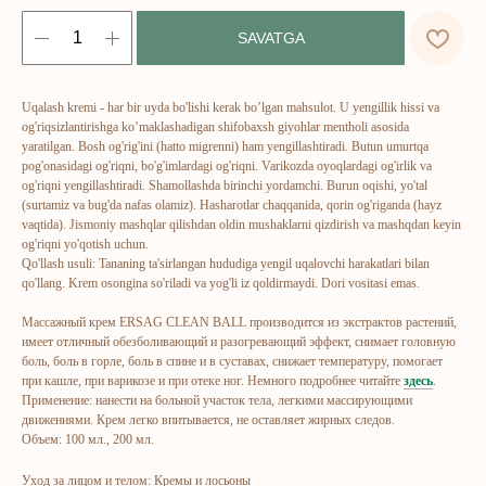
SAVATGA
Uqalash kremi - har bir uyda bo'lishi kerak bo’lgan mahsulot. U yengillik hissi va
og'riqsizlantirishga ko’maklashadigan shifobaxsh giyohlar mentholi asosida
ERSAG
yaratilgan. Bosh og'rig'ini (hatto migrenni) ham yengillashtiradi. Butun umurtqa
pog'onasidagi og'riqni, bo'g'imlardagi og'riqni. Varikozda oyoqlardagi og'irlik va
og'riqni yengillashtiradi. Shamollashda birinchi yordamchi. Burun oqishi, yo'tal
hamkor
sayti
(surtamiz va bug'da nafas olamiz). Hasharotlar chaqqanida, qorin og'riganda (hayz
vaqtida). Jismoniy mashqlar qilishdan oldin mushaklarni qizdirish va mashqdan keyin
og'riqni yo'qotish uchun.
Qo'llash usuli: Tananing ta'sirlangan hududiga yengil uqalovchi harakatlari bilan
Bosh sahifa
Katalog
qo'llang. Krem osongina so'riladi va yog'li iz qoldirmaydi. Dori vositasi emas.
Kompaniya haqida
Badlar va vitaminlar
Массажный крем ERSAG CLEAN BALL производится из экстрактов растений,
Marketing
Yuz va tana uchun
имеет отличный обезболивающий и разогревающий эффект, снимает головную
боль, боль в горле, боль в спине и в суставах, снижает температуру, помогает
Ro'yxatdan o'tish
Sochlar uchun
при кашле, при варикозе и при отеке ног. Немного подробнее читайте
здесь
.
To‘lov va yetkazib berish
Shaxsiy gigiyena
Применение: нанести на больной участок тела, легкими массирующими
движениями. Крем легко впитывается, не оставляет жирных следов.
Kontaktlar
Uy uchun
Объем: 100 мл., 200 мл.
Ommaviy oferta
Kosmetika
Уход за лицом и телом: Кремы и лосьоны