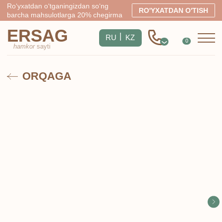
Ro‘yxatdan o‘tganingizdan so‘ng
RO'YXATDAN O'TISH
barcha mahsulotlarga 20% chegirma
ERSAG
|
RU
KZ
0
hamkor
sayti
ORQAGA