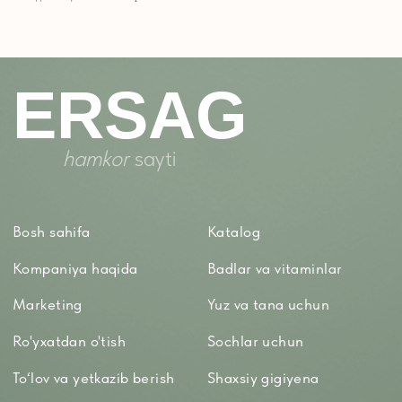
Maxfiylik siyosati
Parfyumeriya
To'qimachilik
Bolalar uchun
+7 926 373 75 55
ersagmedia@yandex.ru
WHATSAPP
TELEGRAM
TELEGRAM'DAGI
YANGILIKLAR
© 2024 ERSAG. Barcha huquqlar himoyalangan