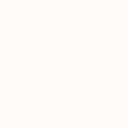
atalog
adlar va vitaminlar
uz va tana uchun
ochlar uchun
haxsiy gigiyena
Uy uchun
osmetika
arfyumeriya
olalar uchun
o'qimachilik