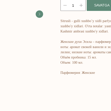
SAVATGA
Sitrusli - gulli xushbo’y xidli parf
xushbo'y xidlari. O'rta notalar: yasm
Kashmir ambrasi xushbo'y xidlari.
Женские духи Эсила – парфюмер
ноты: аромат свежей ванили и з
лилии; низкие ноты: ароматы са
Объём пробника: 15 мл.
Объем: 100 мл.
Парфюмерия: Женские