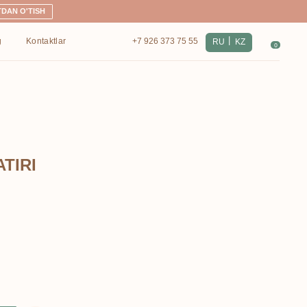
|
+7 926 373 75 55
RU
KZ
0
TIRI