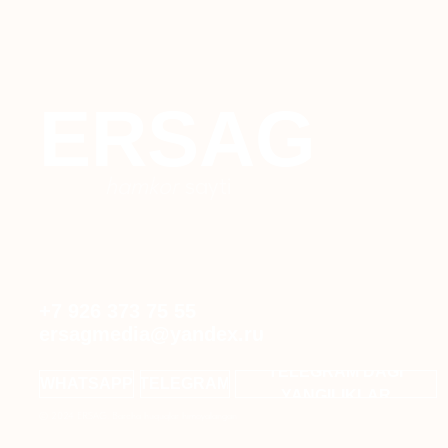
ERSAG
hamkor
sayti
+7 926 373 75 55
ersagmedia@yandex.ru
TELEGRAM'DAGI
WHATSAPP
TELEGRAM
YANGILIKLAR
© 2024 ERSAG. Barcha huquqlar himoyalangan