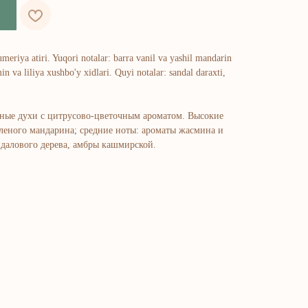
yumeriya atiri. Yuqori notalar: barra vanil va yashil mandarin
in va liliya xushbo'y xidlari. Quyi notalar: sandal daraxti,
ные духи с цитрусово-цветочным ароматом. Высокие
еленого мандарина; средние ноты: ароматы жасмина и
ндалового дерева, амбры кашмирской.