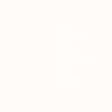
Bosh sahifa
K
Kompaniya haqida
B
Marketing
Y
Ro'yxatdan o'tish
S
To‘lov va yetkazib berish
S
Kontaktlar
Maxfiylik siyosati
K
Ommaviy oferta
P
B
T