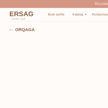
Ro‘yxatdan o‘tgan
ERSAG
Bosh sahifa
Katalog
Kompaniya haqida
hamkor
sayti
ORQAGA