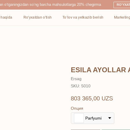
ingizdan so‘ng barcha mahsulotlarga 20% chegirma
RO'YXATDAN O'TISH
Ro'yxatdan o'tish
To‘lov va yetkazib berish
Marketing
Kontaktlar
ESILA AYOLLAR A
Ersag
SKU:
5010
803 365,00
UZS
Опция
Parfyumi