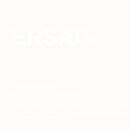
ERSAG
hamkor
sayti
+7 926 373 75 55
ersagmedia@yandex.ru
TELEGRAM'DAGI
WHATSAPP
TELEGRAM
YANGILIKLAR
© 2024 ERSAG. Barcha huquqlar himoyalangan