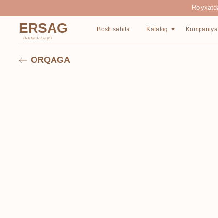
Ro‘yxatdan o‘tgan
ERSAG
Bosh sahifa
Katalog
Kompaniya haqida
hamkor
sayti
ORQAGA