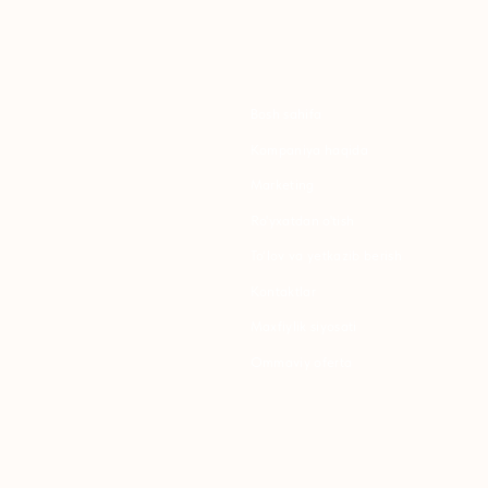
Kompaniya haqida
B
Marketing
Y
Ro'yxatdan o'tish
S
To‘lov va yetkazib berish
S
Kontaktlar
Maxfiylik siyosati
K
Ommaviy oferta
P
B
T