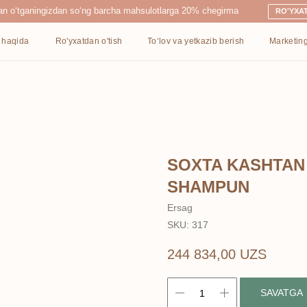
ingizdan so‘ng barcha mahsulotlarga 20% chegirma
RO'YXATDAN O'TISH
Ro'yxatdan o'tish
To‘lov va yetkazib berish
Marketing
Kontaktlar
SOXTA KASHTAN
SHAMPUN
Ersag
SKU:
317
244 834,00
UZS
SAVATGA