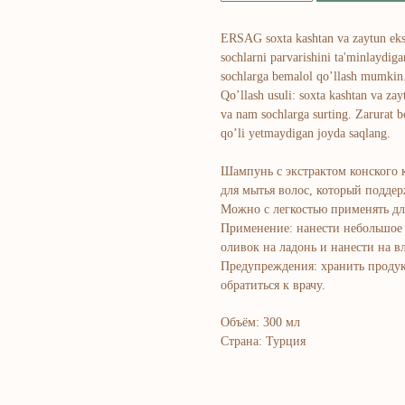
ERSAG soxta kashtan va zaytun ekst
sochlarni parvarishini ta'minlaydiga
sochlarga bemalol qo’llash mumkin
Qo’llash usuli: soxta kashtan va za
va nam sochlarga surting. Zarurat b
qo’li yetmaydigan joyda saqlang.
Шампунь с экстрактом конского 
для мытья волос, который подде
Можно с легкостью применять дл
Применение: нанести небольшое 
оливок на ладонь и нанести на 
Предупреждения: хранить продук
обратиться к врачу.
Объём: 300 мл
Страна: Турция
Bosh sahifa
K