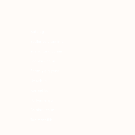
adlar va vitaminlar
uz va tana uchun
ochlar uchun
haxsiy gigiyena
Uy uchun
osmetika
arfyumeriya
olalar uchun
o'qimachilik