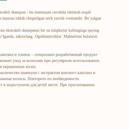
raktli shampun - bu muntazam ravishda ishlatish orqali
n maxsus ishlab chiqarilgan soch yuvish vositasidir. Bo’yalgan
.
ytun ekstraktli shampunni bir oz miqdorini kaftingizga quying
o’lganda, takrorlang. Ogohlantirishlar: Mahsulotni bolalarni
каштана и оливок – специально разработанный продукт
рживает уход за волосами при регулярном использовании.
я окрашенных волос.
количество шампуня с экстрактом конского каштана и
влажные волосы. Повторить по необходимости.
т в недоступном для детей месте. При проглатывании
atalog