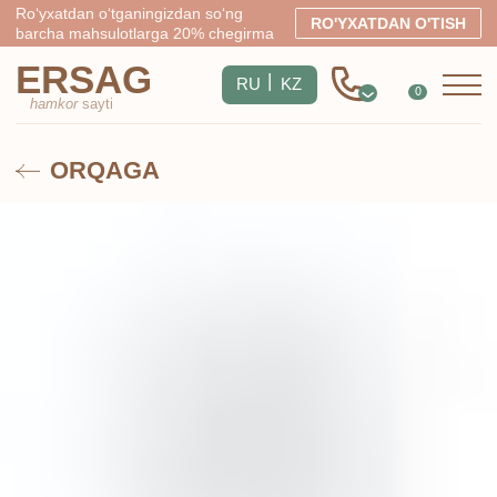
Ro‘yxatdan o‘tganingizdan so‘ng
RO'YXATDAN O'TISH
barcha mahsulotlarga 20% chegirma
ERSAG
|
RU
KZ
0
hamkor
sayti
ORQAGA