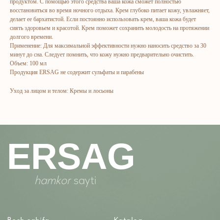
hamkor
sayti
продуктом. С помощью этого средства ваша кожа сможет полностью
восстановиться во время ночного отдыха. Крем глубоко питает кожу, увлажняет,
делает ее бархатистой. Если постоянно использовать крем, ваша кожа будет
сиять здоровьем и красотой. Крем поможет сохранить молодость на протяжении
Bosh sahifa
Katalog
долгого времени.
Kompaniya haqida
Badlar va vitaminlar
Применение: Для максимальной эффективности нужно наносить средство за 30
минут до сна. Следует помнить, что кожу нужно предварительно очистить.
Marketing
Yuz va tana uchun
Объем: 100 мл
Продукция ERSAG не содержит сульфаты и парабены
Ro'yxatdan o'tish
Sochlar uchun
To‘lov va yetkazib berish
Shaxsiy gigiyena
Уход за лицом и телом: Кремы и лосьоны
Kontaktlar
Uy uchun
Ommaviy oferta
Kosmetika
Maxfiylik siyosati
Parfyumeriya
To'qimachilik
Bolalar uchun
+7 926 373 75 55
ersagmedia@yandex.ru
WHATSAPP
TELEGRAM