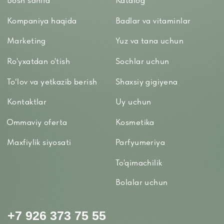
TELEGRAM'DAGI
YANGILIKLAR
© 2024 ERSAG. Barcha huquqlar himoyalangan