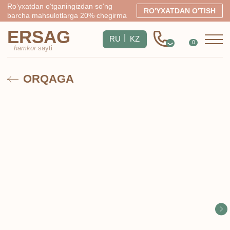
Ro‘yxatdan o‘tganingizdan so‘ng
RO'YXATDAN O'TISH
barcha mahsulotlarga 20% chegirma
ERSAG
|
RU
KZ
0
hamkor
sayti
ORQAGA