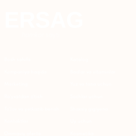
Bolalar uchun
+7 926 373 75 55
ersagmedia@yandex.ru
WHATSAPP
TELEGRAM
TELEGRAM'DAGI
YANGILIKLAR
© 2024 ERSAG. Barcha huquqlar himoyalangan