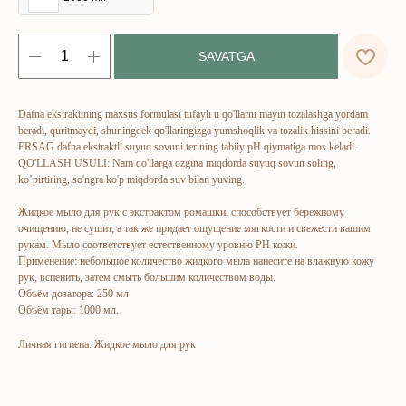
SAVATGA
ERSAG
Dafna ekstraktining maxsus formulasi tufayli u qo'llarni mayin tozalashga yordam
hamkor
sayti
beradi, quritmaydi, shuningdek qo'llaringizga yumshoqlik va tozalik hissini beradi.
ERSAG dafna ekstraktli suyuq sovuni terining tabiiy pH qiymatiga mos keladi.
QO'LLASH USULI: Nam qo'llarga ozgina miqdorda suyuq sovun soling,
ko’pirtiring, so'ngra ko'p miqdorda suv bilan yuving.
Bosh sahifa
Katalog
Kompaniya haqida
Badlar va vitaminlar
Жидкое мыло для рук с экстрактом ромашки, способствует бережному
очищению, не сушит, а так же придает ощущение мягкости и свежести вашим
Marketing
Yuz va tana uchun
рукам. Мыло соответствует естественному уровню PH кожи.
Применение: небольшое количество жидкого мыла нанесите на влажную кожу
Ro'yxatdan o'tish
Sochlar uchun
рук, вспенить, затем смыть большим количеством воды.
To‘lov va yetkazib berish
Shaxsiy gigiyena
Объём дозатора: 250 мл.
Объём тары: 1000 мл.
Kontaktlar
Uy uchun
Ommaviy oferta
Kosmetika
Личная гигиена: Жидкое мыло для рук
Maxfiylik siyosati
Parfyumeriya
To'qimachilik