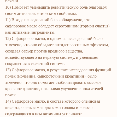
печени.
10) Помогает уменьшить ревматическую боль благодаря
своим антианальгетическим свойствам.
11) В ходе исследований было обнаружено, что
сафлоровое масло обладает серотонином (гормон счастья),
ERSAG
как активные ингредиенты.
12) Сафлоровое масло, в одном из исследований было
hamkor
sayti
замечено, что оно обладает антидепрессивным эффектом,
создавая барьер против вредного вещества,
воздействующего на нервную систему, и уменьшает
Bosh sahifa
Katalog
сокращения в скелетной системе.
Kompaniya haqida
Badlar va vitaminlar
13) Сафлоровое масло, в результате исследования функций
Marketing
Yuz va tana uchun
почек (мочевина, сывороточный креатинин), было
замечено, что оно помогает стабилизировать высокое
Ro'yxatdan o'tish
Sochlar uchun
кровяное давление, показывая улучшение показателей
To‘lov va yetkazib berish
Shaxsiy gigiyena
почек.
Kontaktlar
Uy uchun
14) Сафлоровое масло, в составе которого олеиновая
Ommaviy oferta
Kosmetika
кислота, очень важна для кожи головы и волос, а
Maxfiylik siyosati
Parfyumeriya
содержащиеся в нем витамины усиливают