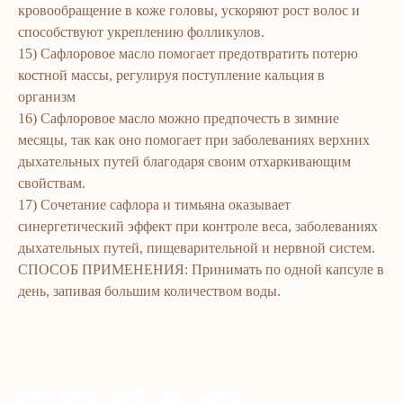
кровообращение в коже головы, ускоряют рост волос и
To'qimachilik
способствуют укреплению фолликулов.
Bolalar uchun
15) Сафлоровое масло помогает предотвратить потерю
костной массы, регулируя поступление кальция в
+7 926 373 75 55
организм
ersagmedia@yandex.ru
16) Сафлоровое масло можно предпочесть в зимние
WHATSAPP
TELEGRAM
месяцы, так как оно помогает при заболеваниях верхних
TELEGRAM'DAGI
дыхательных путей благодаря своим отхаркивающим
YANGILIKLAR
свойствам.
© 2024 ERSAG. Barcha huquqlar himoyalangan
17) Сочетание сафлора и тимьяна оказывает
синергетический эффект при контроле веса, заболеваниях
дыхательных путей, пищеварительной и нервной систем.
СПОСОБ ПРИМЕНЕНИЯ: Принимать по одной капсуле в
день, запивая большим количеством воды.