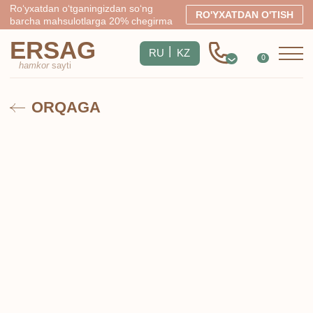
Ro‘yxatdan o‘tganingizdan so‘ng
RO'YXATDAN O'TISH
barcha mahsulotlarga 20% chegirma
ERSAG
|
RU
KZ
0
hamkor
sayti
ORQAGA