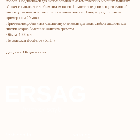
ковров. Предназначен для использования в автоматических моющих машинах.
Может справиться с любым видом пятен. Поможет сохранить первозданный
цвет и целостность волокон тканей ваших ковров. 1 литра средства хватает
Bosh sahifa
Katalog
примерно на 20 моек.
Применение: добавить в специальную емкость для воды любой машины для
Kompaniya haqida
Badlar va vitaminlar
чистки ковров 3 мерных колпачка средства.
Marketing
Yuz va tana uchun
Объем: 1000 мл
Не содержит фосфатов (STTP)
Ro'yxatdan o'tish
Sochlar uchun
To‘lov va yetkazib berish
Shaxsiy gigiyena
Для дома: Общая уборка
Kontaktlar
Uy uchun
Ommaviy oferta
Kosmetika
Maxfiylik siyosati
Parfyumeriya
To'qimachilik
Bolalar uchun
+7 926 373 75 55
ersagmedia@yandex.ru
WHATSAPP
TELEGRAM
TELEGRAM'DAGI