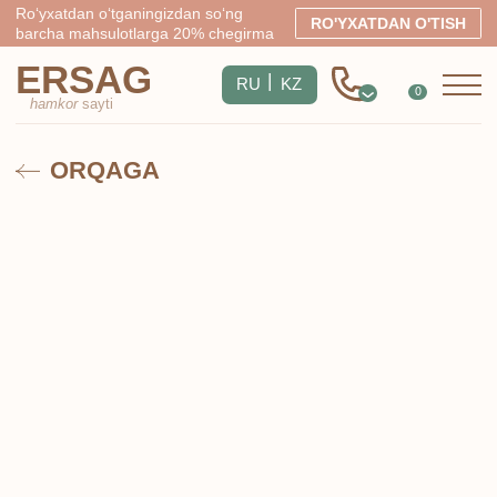
Ro‘yxatdan o‘tganingizdan so‘ng
RO'YXATDAN O'TISH
barcha mahsulotlarga 20% chegirma
ERSAG
|
RU
KZ
0
hamkor
sayti
ORQAGA