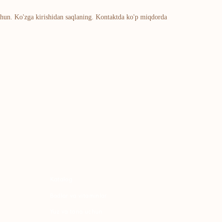
chun. Ko'zga kirishidan saqlaning. Kontaktda ko'p miqdorda
atalog
adlar va vitaminlar
uz va tana uchun
ochlar uchun
haxsiy gigiyena
Uy uchun