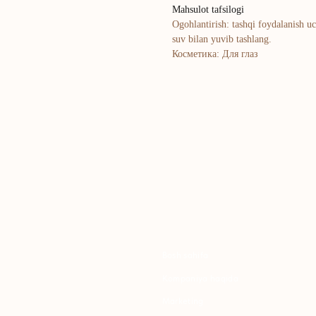
Mahsulot tafsilogi
Ogohlantirish: tashqi foydalanish u
suv bilan yuvib tashlang.
Косметика: Для глаз
Bosh sahifa
K
Kompaniya haqida
B
Marketing
Y
Ro'yxatdan o'tish
S
To‘lov va yetkazib berish
S
Kontaktlar