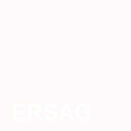
ERSAG
hamkor
sayti
+7 926 373 75 55