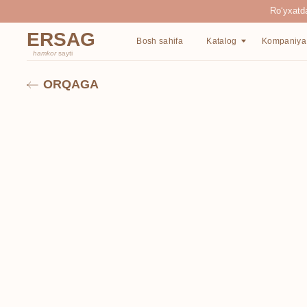
Ro‘yxatdan o‘tgan
ERSAG
Bosh sahifa
Katalog
Kompaniya haqida
hamkor
sayti
ORQAGA