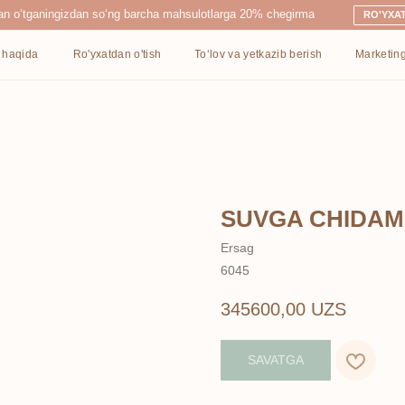
ingizdan so‘ng barcha mahsulotlarga 20% chegirma
RO'YXATDAN O'TISH
Ro'yxatdan o'tish
To‘lov va yetkazib berish
Marketing
Kontaktlar
SUVGA CHIDAML
Ersag
6045
345600,00
UZS
SAVATGA