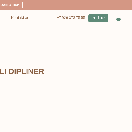
|
+7 926 373 75 55
RU
KZ
0
I DIPLINER