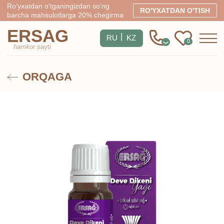
Ro‘yxatdan o‘tganingizdan so‘ng
RO'YXATDAN O'TISH
barcha mahsulotlarga 20% chegirma
ERSAG
|
RU
KZ
0
hamkor
sayti
ORQAGA