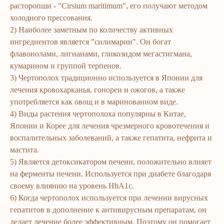
расторопши - "Cirsium maritimum", его получают методом
холодного прессования.
2) Наиболее заметным по количеству активных
ингредиентов является "силимарин". Он богат
флавонолами, лигнанами, гликозидом мегастигмана,
кумарином и группой терпенов.
3) Чертополох традиционно используется в Японии для
лечения кровохарканья, гонореи и ожогов, а также
употребляется как овощ и в маринованном виде.
4) Виды растения чертополоха популярны в Китае,
Японии и Корее для лечения чрезмерного кровотечения и
воспалительных заболеваний, а также гепатита, нефрита и
мастита.
5) Является детоксикатором печени, положительно влияет
на ферменты печени. Используется при диабете благодаря
своему влиянию на уровень HbA1c.
6) Когда чертополох используется при лечении вирусных
гепатитов в дополнение к антивирусным препаратам, он
делает лечение более эффективным. Поэтому он помогает