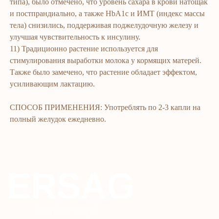
типа), было отмечено, что уровень сахара в крови натощак
Ommaviy oferta
Kosmetika
и постпрандиально, а также HbA1c и ИМТ (индекс массы
тела) снизились, поддерживая поджелудочную железу и
Maxfiylik siyosati
Parfyumeriya
улучшая чувствительность к инсулину.
To'qimachilik
11) Традиционно растение используется для
Bolalar uchun
стимулирования выработки молока у кормящих матерей.
Также было замечено, что растение обладает эффектом,
+7 926 373 75 55
усиливающим лактацию.
ersagmedia@yandex.ru
СПОСОБ ПРИМЕНЕНИЯ: Употреблять по 2-3 капли на
WHATSAPP
TELEGRAM
полный желудок ежедневно.
TELEGRAM'DAGI
YANGILIKLAR
© 2024 ERSAG. Barcha huquqlar himoyalangan