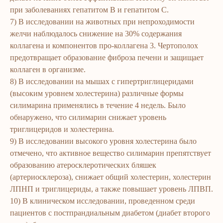
при заболеваниях гепатитом В и гепатитом С.
7) В исследовании на животных при непроходимости
желчи наблюдалось снижение на 30% содержания
коллагена и компонентов про-коллагена 3. Чертополох
предотвращает образование фиброза печени и защищает
коллаген в организме.
8) В исследовании на мышах с гипертриглицеридами
ERSAG
(высоким уровнем холестерина) различные формы
силимарина применялись в течение 4 недель. Было
обнаружено, что силимарин снижает уровень
hamkor
sayti
триглицеридов и холестерина.
9) В исследовании высокого уровня холестерина было
Bosh sahifa
Katalog
отмечено, что активное вещество силимарин препятствует
Kompaniya haqida
Badlar va vitaminlar
образованию атеросклеротических бляшек
(артериосклероза), снижает общий холестерин, холестерин
Marketing
Yuz va tana uchun
ЛПНП и триглицериды, а также повышает уровень ЛПВП.
Ro'yxatdan o'tish
Sochlar uchun
10) В клиническом исследовании, проведенном среди
To‘lov va yetkazib berish
Shaxsiy gigiyena
пациентов с постпрандиальным диабетом (диабет второго
Kontaktlar
Uy uchun