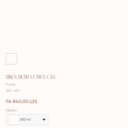
SIREN DUSH UCHUN GEL
Ersag
SKU:
401
114 840,00
UZS
Объём
500 ml.