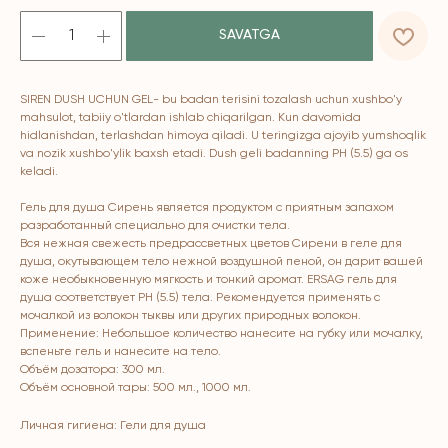
SAVATGA
SIREN DUSH UCHUN GEL- bu badan terisini tozalash uchun xushbo'y
ERSAG
mahsulot, tabiiy o'tlardan ishlab chiqarilgan. Kun davomida
hidlanishdan, terlashdan himoya qiladi. U teringizga ajoyib yumshoqlik
va nozik xushbo'ylik baxsh etadi. Dush geli badanning PH (5.5) ga os
keladi.
hamkor
sayti
Гель для душа Сирень является продуктом с приятным запахом
разработанный специально для очистки тела.
Bosh sahifa
Katalog
Вся нежная свежесть предрассветных цветов Сирени в геле для
душа, окутывающем тело нежной воздушной пеной, он дарит вашей
Kompaniya haqida
Badlar va vitaminlar
коже необыкновенную мягкость и тонкий аромат. ERSAG гель для
Marketing
Yuz va tana uchun
душа соответствует PH (5.5) тела. Рекомендуется применять с
мочалкой из волокон тыквы или других природных волокон.
Ro'yxatdan o'tish
Sochlar uchun
Применение: Небольшое количество нанесите на губку или мочалку,
To‘lov va yetkazib berish
Shaxsiy gigiyena
вспеньте гель и нанесите на тело.
Объём дозатора: 300 мл.
Kontaktlar
Uy uchun
Объём основной тары: 500 мл., 1000 мл.
Ommaviy oferta
Kosmetika
Личная гигиена: Гели для душа
Maxfiylik siyosati
Parfyumeriya