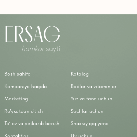
To'qimachilik
Bolalar uchun
+7 926 373 75 55
ersagmedia@yandex.ru
WHATSAPP
TELEGRAM
TELEGRAM'DAGI YANGILIKLAR
© 2024 ERSAG. Barcha huquqlar himoyalangan