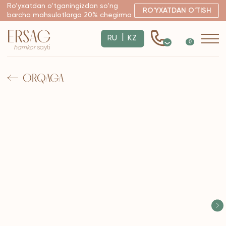
Ro‘yxatdan o‘tganingizdan so‘ng
RO'YXATDAN O'TISH
barcha mahsulotlarga 20% chegirma
ERSAG
|
RU
KZ
0
hamkor
sayti
ORQAGA