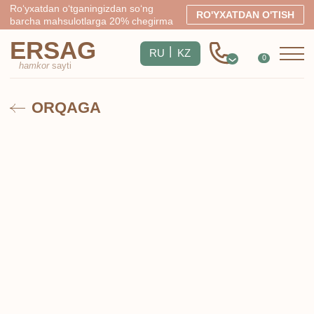
Ro‘yxatdan o‘tganingizdan so‘ng
RO'YXATDAN O'TISH
barcha mahsulotlarga 20% chegirma
ERSAG
|
RU
KZ
0
hamkor
sayti
ORQAGA