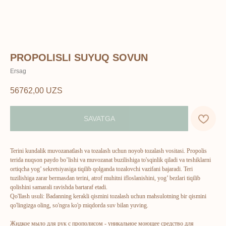
PROPOLISLI SUYUQ SOVUN
Ersag
56762,00
UZS
SAVATGA
Terini kundalik muvozanatlash va tozalash uchun noyob tozalash vositasi. Propolis
terida nuqson paydo bo’lishi va muvozanat buzilishiga to'sqinlik qiladi va teshiklarni
ortiqcha yog’ sekretsiyasiga tiqilib qolganda tozalovchi vazifani bajaradi. Teri
tuzilishiga zarar bermasdan terini, atrof muhitni ifloslanishini, yog’ bezlari tiqilib
qolishini samarali ravishda bartaraf etadi.
Qo'llash usuli: Badanning kerakli qismini tozalash uchun mahsulotning bir qismini
ERSAG
qo'lingizga oling, so'ngra ko'p miqdorda suv bilan yuving.
hamkor
sayti
Жидкое мыло для рук с прополисом - уникальное моющее средство для