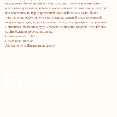
ежедневного сбалансирования и очистки кожи. Прополис предотвращает
образование дефектов и дисбалансов кожи и выполняет очищающее действие
при закупоривании пор, с чрезмерной секрецией сальных желез. Более
Bosh sahifa
Katalog
того прополис эффективно удаляет следы загрязнений кожи, загрязнений
окружающей среды, закупорки сальных желез, не повреждая структуры кожи.
Kompaniya haqida
Badlar va vitaminlar
Применение: Возьмите в руку небольшое количество средства, вспеньте его и
Marketing
Yuz va tana uchun
смойте большим количеством воды.
Объём дозатора: 250 мл.
Ro'yxatdan o'tish
Sochlar uchun
Объём тары: 1000 мл.
To‘lov va yetkazib berish
Shaxsiy gigiyena
Личная гигиена: Жидкое мыло для рук
Kontaktlar
Uy uchun
Ommaviy oferta
Kosmetika
Maxfiylik siyosati
Parfyumeriya
To'qimachilik
Bolalar uchun
+7 926 373 75 55
ersagmedia@yandex.ru
WHATSAPP
TELEGRAM