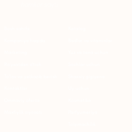
ersagmedia@yandex.ru
WHATSAPP
TELEGRAM
TELEGRAM'DAGI
YANGILIKLAR
© 2024 ERSAG. Barcha huquqlar himoyalangan