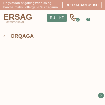
Ro‘yxatdan o‘tganingizdan so‘ng
RO'YXATDAN O'TISH
barcha mahsulotlarga 20% chegirma
ERSAG
|
RU
KZ
0
hamkor
sayti
ORQAGA