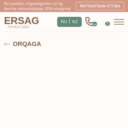
Ro‘yxatdan o‘tganingizdan so‘ng
RO'YXATDAN O'TISH
barcha mahsulotlarga 20% chegirma
ERSAG
|
RU
KZ
0
hamkor
sayti
ORQAGA