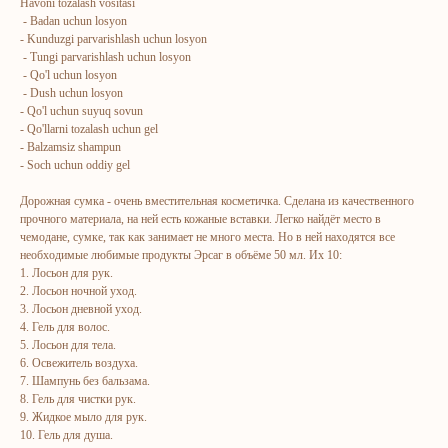
Havoni tozalash vositasi
- Badan uchun losyon
- Kunduzgi parvarishlash uchun losyon
- Tungi parvarishlash uchun losyon
- Qo'l uchun losyon
- Dush uchun losyon
- Qo'l uchun suyuq sovun
- Qo'llarni tozalash uchun gel
- Balzamsiz shampun
- Soch uchun oddiy gel
ERSAG
Дорожная сумка - очень вместительная косметичка. Сделана из качественного
прочного материала, на ней есть кожаные вставки. Легко найдёт место в
hamkor
sayti
чемодане, сумке, так как занимает не много места. Но в ней находятся все
необходимые любимые продукты Эрсаг в объёме 50 мл. Их 10:
1. Лосьон для рук.
Bosh sahifa
Katalog
2. Лосьон ночной уход.
3. Лосьон дневной уход.
Kompaniya haqida
Badlar va vitaminlar
4. Гель для волос.
Marketing
Yuz va tana uchun
5. Лосьон для тела.
6. Освежитель воздуха.
Ro'yxatdan o'tish
Sochlar uchun
7. Шампунь без бальзама.
To‘lov va yetkazib berish
Shaxsiy gigiyena
8. Гель для чистки рук.
9. Жидкое мыло для рук.
Kontaktlar
Uy uchun
10. Гель для душа.