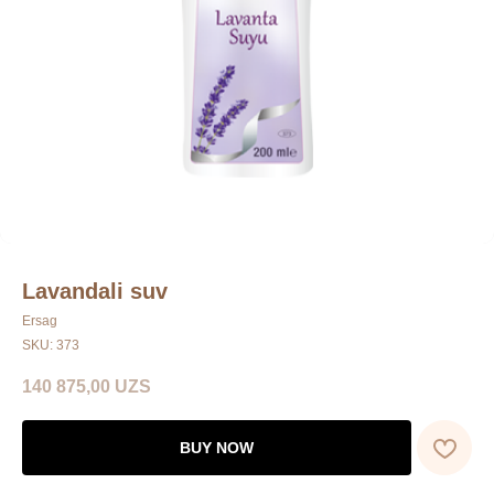
Lavandali suv
Ersag
SKU:
373
140 875,00
UZS
BUY NOW