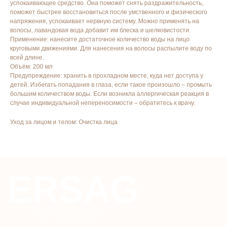
Kompaniya haqida
Badlar va vitaminlar
успокаивающее средство. Она поможет снять раздражительность,
поможет быстрее восстановиться после умственного и физического
Marketing
Yuz va tana uchun
напряжения, успокаивает нервную систему. Можно применять на
волосы, лавандовая вода добавит им блеска и шелковистости.
Ro'yxatdan o'tish
Sochlar uchun
Применение: нанесите достаточное количество воды на лицо
To‘lov va yetkazib berish
Shaxsiy gigiyena
круговыми движениями. Для нанесения на волосы распылите воду по
всей длине.
Kontaktlar
Uy uchun
Объём: 200 мл
Предупреждение: хранить в прохладном месте, куда нет доступа у
Ommaviy oferta
Kosmetika
детей. Избегать попадания в глаза, если такое произошло – промыть
Maxfiylik siyosati
Parfyumeriya
большим количеством воды. Если возникла аллергическая реакция в
случае индивидуальной непереносимости – обратитесь к врачу.
To'qimachilik
Bolalar uchun
Уход за лицом и телом: Очистка лица
+7 926 373 75 55
ersagmedia@yandex.ru
WHATSAPP
TELEGRAM
TELEGRAM'DAGI
YANGILIKLAR
© 2024 ERSAG. Barcha huquqlar himoyalangan