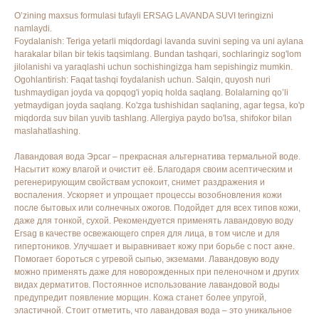
O’zining maxsus formulasi tufayli ERSAG LAVANDA SUVI teringizni
namlaydi.
Foydalanish: Teriga yetarli miqdordagi lavanda suvini seping va uni aylana
harakalar bilan bir tekis taqsimlang. Bundan tashqari, sochlaringiz sog'lom
jilolanishi va yaraqlashi uchun sochishingizga ham sepishingiz mumkin.
Ogohlantirish: Faqat tashqi foydalanish uchun. Salqin, quyosh nuri
tushmaydigan joyda va qopqog'i yopiq holda saqlang. Bolalarning qo’li
yetmaydigan joyda saqlang. Ko'zga tushishidan saqlaning, agar tegsa, ko'p
miqdorda suv bilan yuvib tashlang. Allergiya paydo bo'lsa, shifokor bilan
maslahatlashing.
Лавандовая вода Эрсаг – прекрасная альтернатива термальной воде.
Насытит кожу влагой и очистит её. Благодаря своим асептическим и
регенерирующим свойствам успокоит, снимет раздражения и
воспаления. Ускоряет и упрощает процессы возобновления кожи
после бытовых или солнечных ожогов. Подойдет для всех типов кожи,
ERSAG
даже для тонкой, сухой. Рекомендуется применять лавандовую воду
Ersag в качестве освежающего спрея для лица, в том числе и для
гипертоников. Улучшает и выравнивает кожу при борьбе с пост акне.
hamkor
sayti
Помогает бороться с угревой сыпью, экземами. Лавандовую воду
можно применять даже для новорожденных при пеленочном и других
видах дерматитов. Постоянное использование лавандовой воды
предупредит появление морщин. Кожа станет более упругой,
Bosh sahifa
Katalog
эластичной. Стоит отметить, что лавандовая вода – это уникальное