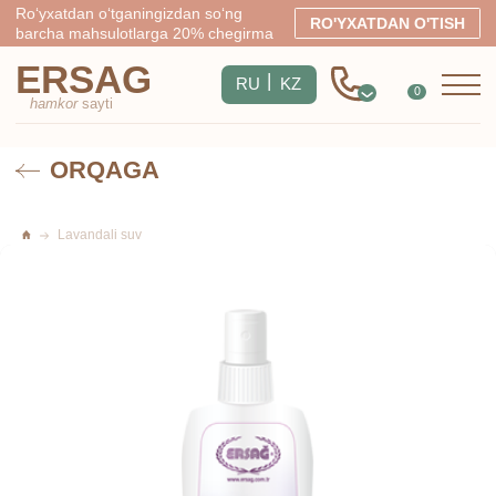
Ro‘yxatdan o‘tganingizdan so‘ng
RO'YXATDAN O'TISH
barcha mahsulotlarga 20% chegirma
ERSAG
|
RU
KZ
0
hamkor
sayti
ORQAGA
Lavandali suv