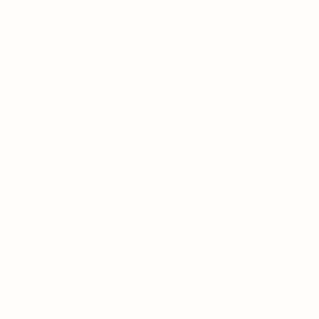
Bosh sahifa
K
Kompaniya haqida
B
Marketing
Y
Ro'yxatdan o'tish
S
To‘lov va yetkazib berish
S
Kontaktlar
Maxfiylik siyosati
K
Ommaviy oferta
P
B
T