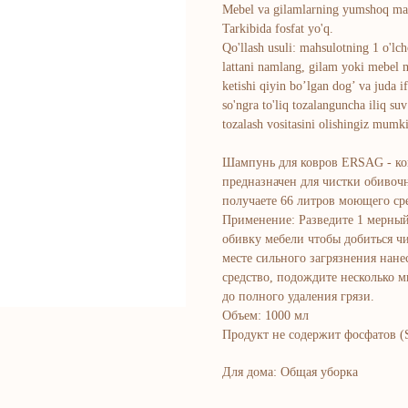
Mebel va gilamlarning yumshoq mato
Tarkibida fosfat yo'q.
Qo'llash usuli: mahsulotning 1 o'lch
lattani namlang, gilam yoki mebel m
ketishi qiyin bo’lgan dog’ va juda i
so'ngra to'liq tozalanguncha iliq suv
tozalash vositasini olishingiz mumk
Шампунь для ковров ERSAG - ко
предназначен для чистки обивоч
получаете 66 литров моющего сре
Применение: Разведите 1 мерный 
обивку мебели чтобы добиться ч
месте сильного загрязнения нан
средство, подождите несколько м
до полного удаления грязи.
Объем: 1000 мл
Продукт не содержит фосфатов 
Для дома: Общая уборка