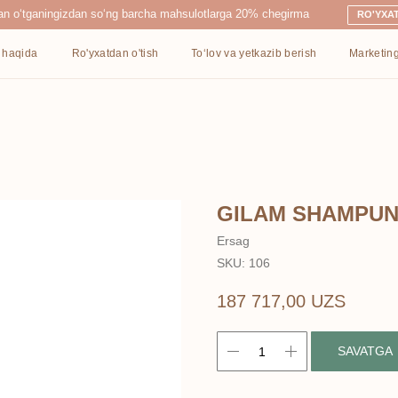
ingizdan so‘ng barcha mahsulotlarga 20% chegirma
RO'YXATDAN O'TISH
Ro'yxatdan o'tish
To‘lov va yetkazib berish
Marketing
Kontaktlar
GILAM SHAMPUN
Ersag
SKU:
106
187 717,00
UZS
SAVATGA