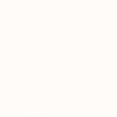
atalog
adlar va vitaminlar
uz va tana uchun
ochlar uchun
haxsiy gigiyena
Uy uchun
osmetika
arfyumeriya
olalar uchun
o'qimachilik