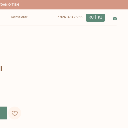
|
+7 926 373 75 55
RU
KZ
0
I