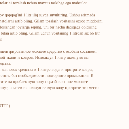
larini tozalash uchun maxsus tarkibga ega mahsulot.
ov qopqog'ini 1 litr iliq suvda suyultiring. Ushbu eritmada
atolarni artib oling. Gilam tozalash vositasini ozroq miqdorini
floslangan joylarga seping, uni bir necha daqiqaga qoldiring,
 bilan artib oling. Gilam uchun vositaning 1 litrdan siz 66 litr
in
нцентрированное моющее средство с особым составом,
ной ткани и ковров. Используя 1 литр шампуня вы
дства.
колпачок средства в 1 литре воды и протрите ковры,
истоты без необходимости повторного промывания. В
есите на проблемную зону неразбавленное моющее
инут, а затем используя теплую воду протрите это место
(STTP)