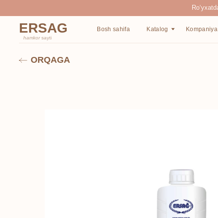
Ro‘yxatdan o‘tgan
ERSAG
Bosh sahifa
Katalog
Kompaniya haqida
hamkor
sayti
ORQAGA