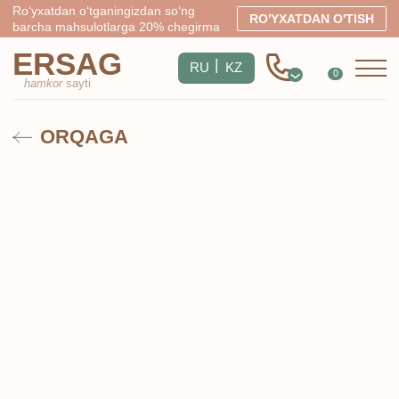
Ro‘yxatdan o‘tganingizdan so‘ng
RO'YXATDAN O'TISH
barcha mahsulotlarga 20% chegirma
ERSAG
|
RU
KZ
0
hamkor
sayti
ORQAGA