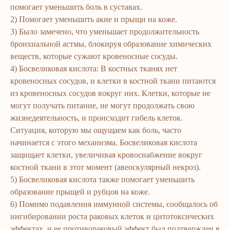
помогает уменьшить боль в суставах.
2) Помогает уменьшить акне и прыщи на коже.
3) Было замечено, что уменьшает продолжительность
бронхиальной астмы, блокируя образование химических
веществ, которые сужают кровеносные сосуды.
4) Босвеликовая кислота: В костных тканях нет
кровеносных сосудов, и клетки в костной ткани питаются
из кровеносных сосудов вокруг них. Клетки, которые не
могут получать питание, не могут продолжать свою
ERSAG
жизнедеятельность, и происходит гибель клеток.
Ситуация, которую мы ощущаем как боль, часто
hamkor
sayti
начинается с этого механизма. Босвеликовая кислота
защищает клетки, увеличивая кровоснабжение вокруг
Bosh sahifa
Katalog
костной ткани в этот момент (авеоскулярный некроз).
5) Босвеликовая кислота также помогает уменьшить
Kompaniya haqida
Badlar va vitaminlar
образование прыщей и рубцов на коже.
Marketing
Yuz va tana uchun
6) Помимо подавления иммунной системы, сообщалось об
Ro'yxatdan o'tish
Sochlar uchun
ингибировании роста раковых клеток и цитотоксических
To‘lov va yetkazib berish
Shaxsiy gigiyena
эффектах, и ее противораковый эффект был подтвержден в