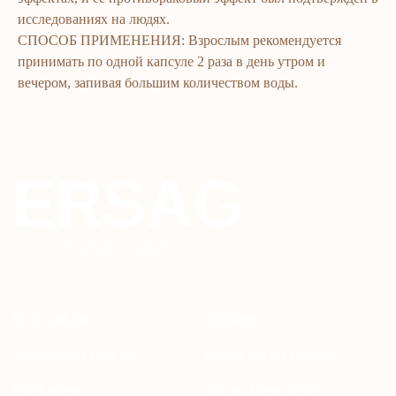
Kontaktlar
Uy uchun
исследованиях на людях.
СПОСОБ ПРИМЕНЕНИЯ: Взрослым рекомендуется
Ommaviy oferta
Kosmetika
принимать по одной капсуле 2 раза в день утром и
Maxfiylik siyosati
Parfyumeriya
вечером, запивая большим количеством воды.
To'qimachilik
Bolalar uchun
+7 926 373 75 55
ersagmedia@yandex.ru
WHATSAPP
TELEGRAM
TELEGRAM'DAGI
YANGILIKLAR
© 2024 ERSAG. Barcha huquqlar himoyalangan