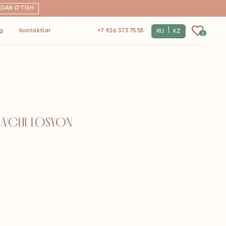
|
+7 926 373 75 55
RU
KZ
0
RUVCHI LOSYON