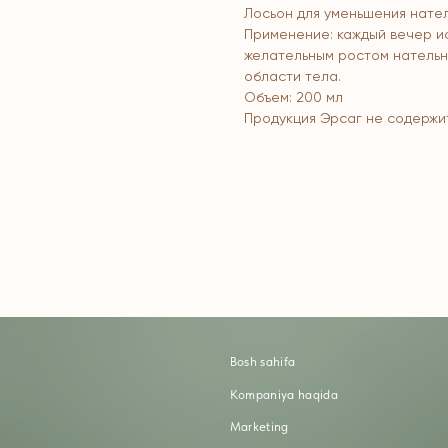
Лосьон для уменьшения нател
Применение: каждый вечер ис
желательным ростом нательн
области тела.
Объем: 200 мл
Продукция Эрсаг не содержи
Bosh sahifa
K
Kompaniya haqida
B
Marketing
Y
Ro'yxatdan o'tish
S
To‘lov va yetkazib berish
S
Kontaktlar