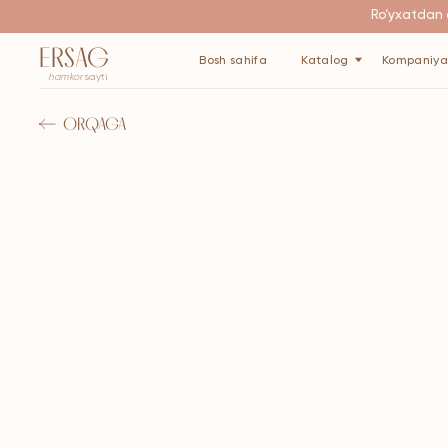
Ro‘yxatdan o‘tgani
ERSAG
Bosh sahifa
Katalog
Kompaniya haqida
hamkor
sayti
ORQAGA