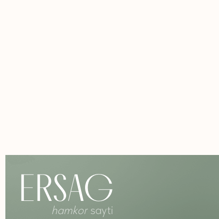
ERSAG
hamkor
sayti
+7 926 373 75 55