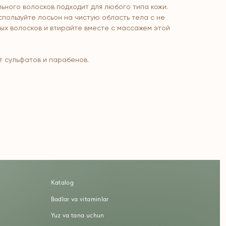
ьного волосков подходит для любого типа кожи.
пользуйте лосьон на чистую область тела с не
ых волосков и втирайте вместе с массажем этой
т сульфатов и парабенов.
atalog
adlar va vitaminlar
uz va tana uchun
ochlar uchun
haxsiy gigiyena
Uy uchun