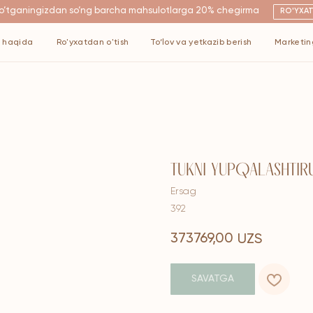
ngizdan so‘ng barcha mahsulotlarga 20% chegirma
RO'YXATDAN O'TISH
Ro'yxatdan o'tish
To‘lov va yetkazib berish
Marketing
Kontaktlar
TUKNI YUPQALASHTI
Ersag
392
373769,00
UZS
SAVATGA