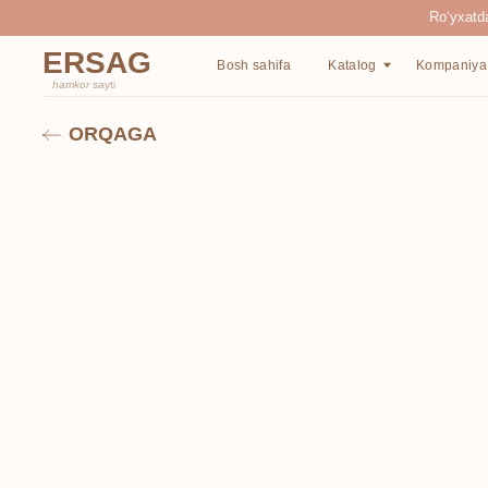
Ro‘yxatdan o‘tgan
ERSAG
Bosh sahifa
Katalog
Kompaniya haqida
hamkor
sayti
ORQAGA