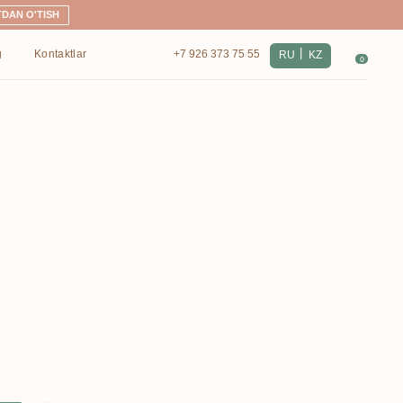
|
+7 926 373 75 55
RU
KZ
0