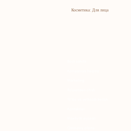
Косметика: Для лица
Bosh sahifa
K
Kompaniya haqida
B
Marketing
Y
Ro'yxatdan o'tish
S
To‘lov va yetkazib berish
S
Kontaktlar
Maxfiylik siyosati
K
Ommaviy oferta
P
B
T