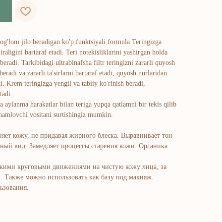
sog'lom jilo beradigan ko'p funktsiyali formula Teringizga
raligini bartaraf etadi. Teri notekisliklarini yashirgan holda
beradi. Tarkibidagi ultrabinafsha filtr teringizni zararli quyosh
radi va zararli ta'sirlarni bartaraf etadi, quyosh nurlaridan
di. Krem teringizga yengil va tabiiy ko'rinish beradi,
tadi.
 aylanma harakatlar bilan teriga yupqa qatlamni bir tekis qilib
a namlovchi vositani surtishingiz mumkin.
няет кожу, не придавая жирного блеска. Выравнивает тон
нный вид. Замедляет процессы старения кожи. Органика
гкими круговыми движениями на чистую кожу лица, за
з. Также можно использовать как базу под макияж.
ьзования.