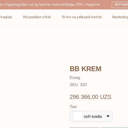
ingizdan so‘ng barcha mahsulotlarga 20% chegirma
RO'YXATDAN O'TISH
Ro'yxatdan o'tish
To‘lov va yetkazib berish
Marketing
Kontaktlar
BB KREM
Ersag
SKU:
320
296 366,00
UZS
Тон
och tusda