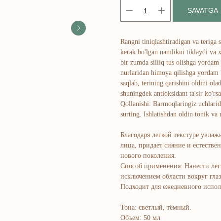
SAVATGA
Rangni tiniqlashtiradigan va teriga 
kerak bo'lgan namlikni tiklaydi va xi
bir zumda silliq tus olishga yordam 
nurlaridan himoya qilishga yordam be
saqlab, terining qarishini oldini ola
shuningdek antioksidant ta'sir ko'rsa
Qollanishi: Barmoqlaringiz uchlarida
surting. Ishlatishdan oldin tonik v
Благодаря легкой текстуре увлаж
лица, придает сияние и естестве
нового поколения.
Способ применения: Нанести ле
исключением области вокруг гла
Подходит для ежедневного испол
Тона: светлый, тёмный.
Объем: 50 мл