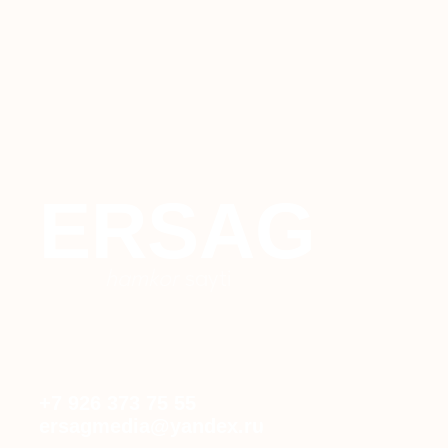
ERSAG
hamkor
sayti
+7 926 373 75 55
ersagmedia@yandex.ru
TELEGRAM'DAGI
WHATSAPP
TELEGRAM
YANGILIKLAR
© 2024 ERSAG. Barcha huquqlar himoyalangan