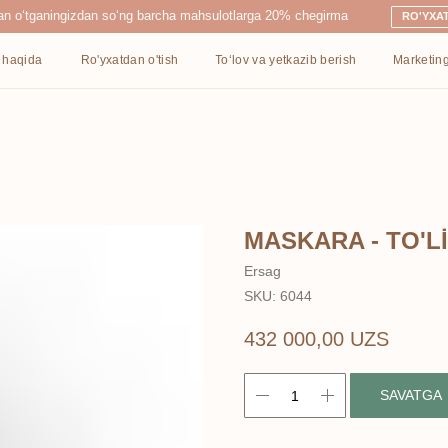
ingizdan so‘ng barcha mahsulotlarga 20% chegirma
RO'YXATDAN O'TISH
Ro'yxatdan o'tish
To‘lov va yetkazib berish
Marketing
Kontaktlar
MASKARA - TO'Lİ
Ersag
SKU:
6044
432 000,00
UZS
SAVATGA