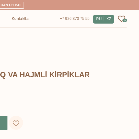
|
+7 926 373 75 55
RU
KZ
0
Q VA HAJMLİ KİRPİKLAR