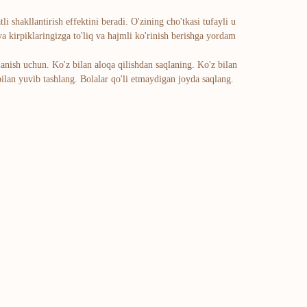
 shakllantirish effektini beradi. O'zining cho'tkasi tufayli u
a kirpiklaringizga to'liq va hajmli ko'rinish berishga yordam
lanish uchun. Ko'z bilan aloqa qilishdan saqlaning. Ko'z bilan
ilan yuvib tashlang. Bolalar qo'li etmaydigan joyda saqlang.
atalog
adlar va vitaminlar