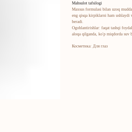
Mahsulot tafsilogi
Maxsus formulasi bilan uzoq muddatli
eng qisqa kirpiklarni ham ushlaydi v
beradi.
Ogohlantirishlar: faqat tashqi foyda
aloqa qilganda, ko'p miqdorda suv b
Косметика: Для глаз
Bosh sahifa
K
Kompaniya haqida
B