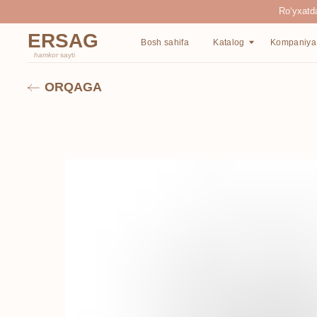
Ro‘yxatdan o‘tgan
ERSAG
Bosh sahifa
Katalog
Kompaniya haqida
hamkor
sayti
ORQAGA