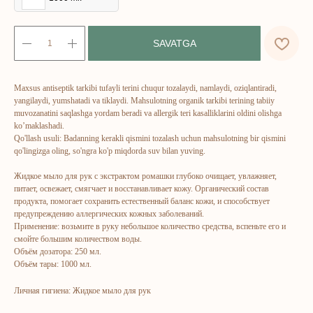
SAVATGA
ERSAG
Maxsus antiseptik tarkibi tufayli terini chuqur tozalaydi, namlaydi, oziqlantiradi,
yangilaydi, yumshatadi va tiklaydi. Mahsulotning organik tarkibi terining tabiiy
muvozanatini saqlashga yordam beradi va allergik teri kasalliklarini oldini olishga
hamkor
sayti
ko’maklashadi.
Qo'llash usuli: Badanning kerakli qismini tozalash uchun mahsulotning bir qismini
qo'lingizga oling, so'ngra ko'p miqdorda suv bilan yuving.
Bosh sahifa
Katalog
Жидкое мыло для рук с экстрактом ромашки глубоко очищает, увлажняет,
Kompaniya haqida
Badlar va vitaminlar
питает, освежает, смягчает и восстанавливает кожу. Органический состав
Marketing
Yuz va tana uchun
продукта, помогает сохранить естественный баланс кожи, и способствует
предупреждению аллергических кожных заболеваний.
Ro'yxatdan o'tish
Sochlar uchun
Применение: возьмите в руку небольшое количество средства, вспеньте его и
смойте большим количеством воды.
To‘lov va yetkazib berish
Shaxsiy gigiyena
Объём дозатора: 250 мл.
Kontaktlar
Uy uchun
Объём тары: 1000 мл.
Ommaviy oferta
Kosmetika
Личная гигиена: Жидкое мыло для рук
Maxfiylik siyosati
Parfyumeriya