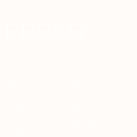
To'qimachilik
Bolalar uchun
+7 926 373 75 55
ersagmedia@yandex.ru
WHATSAPP
TELEGRAM
TELEGRAM'DAGI
YANGILIKLAR
© 2024 ERSAG. Barcha huquqlar himoyalangan