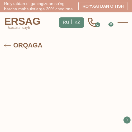
Ro‘yxatdan o‘tganingizdan so‘ng
RO'YXATDAN O'TISH
barcha mahsulotlarga 20% chegirma
ERSAG
|
RU
KZ
0
hamkor
sayti
ORQAGA