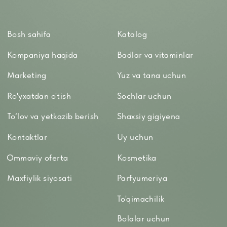
WHATSAPP
TELEGRAM
TELEGRAM'DAGI YANGILIKLAR
© 2024 ERSAG. Barcha huquqlar himoyalangan