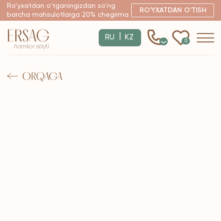
Ro‘yxatdan o‘tganingizdan so‘ng
RO'YXATDAN O'TISH
barcha mahsulotlarga 20% chegirma
ERSAG
|
RU
KZ
0
hamkor
sayti
ORQAGA