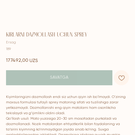
KIRLARNI DAZMOLLASH UCHUN SPREY
Ersag
189
177492,00
UZS
SAVATGA
Kiyimlaringizni dazmollash endi siz uchun qiyin ish bo'lmaydi. O’zining
maxsus formulasi tufayli sprey matoning sifati va tuzilishiga zarar
yetkazmaydi. Dazmollanishi eng qiyin matolarni ham osonlikcha
tekislaydi va g’ijimlikni oldini oladi.
Qo'llash usuli: Mato yuzasiga 20-30 sm masofadan purkaladi va
dazmollanadi. Nozik matolardan ehtiyotkorlik bilan foydalaning va
ta’sirini kiyimning ko’rinmaydigan joyida sinab ko’ring. Suvga