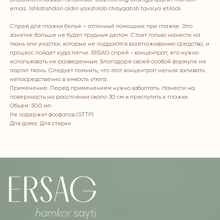
ERSAG
aralashtirilmasdan ishlatiladi. Dazmolning idishiga quyish mumkin
emas. Ishlatishdan oldin yaxshilab chayqatish tavsiya etiladi.
hamkor
sayti
Спрей для глажки белья – отличный помощник при глажке. Это
занятие больше не будет трудным делом. Стоит только нанести на
ткань или участки, которые не поддаются разглаживанию средство, и
процесс пойдет куда легче. ERSAG спрей - концентрат, его нужно
Bosh sahifa
Katalog
использовать не разведенным. Благодаря своей особой формуле не
Kompaniya haqida
Badlar va vitaminlar
портит ткань. Следует помнить, что этот концентрат нельзя заливать
непосредственно в емкость утюга.
Marketing
Yuz va tana uchun
Применение: Перед применением нужно взболтать. Нанести на
Ro'yxatdan o'tish
Sochlar uchun
поверхность на расстоянии около 30 см и приступить к глажке.
Объем: 500 мл
To‘lov va yetkazib berish
Shaxsiy gigiyena
Не содержит фосфатов (STTP)
Для дома: Для стирки
Kontaktlar
Uy uchun
Ommaviy oferta
Kosmetika
Maxfiylik siyosati
Parfyumeriya
To'qimachilik
Bolalar uchun
+7 926 373 75 55
ersagmedia@yandex.ru