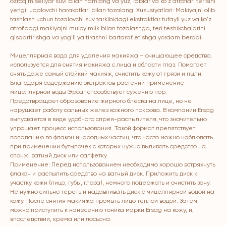
ozroq misellyar suvi bilan namlang va yuz, lablar va ko'z atroflari terisini
yengil uqalovchi harakatlari bilan tozalang. Xususiyatlari: Makiyajni olib
tashlash uchun tozalovchi suv tarkibidagi ekstraktlar tufayli yuz va ko'z
atrofidagi makiyajni muloyimlik bilan tozalashga, teri teshikchalarini
qisqartirishga va yog'li yaltirashni bartaraf etishga yordam beradi.
Мицеллярная вода для удаления макияжа – очищающее средство,
используется для снятия макияжа с лица и области глаз. Помогает
снять даже самый стойкий макияж, очистить кожу от грязи и пыли.
Благодаря содержанию экстрактов растений применение
ERSAG
мицеллярной воды Эрсаг способствует сужению пор.
Предотвращает образование жирного блеска на лице, но не
hamkor
sayti
нарушает работу сальных желез кожного покрова. В компании Ersag
выпускается в виде удобного спрея-распылителя, что значительно
упрощает процесс использования. Такой формат препятствует
попаданию во флакон инородных частиц, что часто можно наблюдать
Bosh sahifa
Katalog
при применении бутылочек с которых нужно выливать средство на
спонж, ватный диск или салфетку.
Kompaniya haqida
Badlar va vitaminlar
Применение: Перед использованием необходимо хорошо встряхнуть
Marketing
Yuz va tana uchun
флакон и распылить средство на ватный диск. Приложить диск к
участку кожи (лицо, губы, глаза), немного подержать и очистить зону.
Ro'yxatdan o'tish
Sochlar uchun
Не нужно сильно тереть и надавливать диск с мицеллярной водой на
To‘lov va yetkazib berish
Shaxsiy gigiyena
кожу. После снятия макияжа промыть лицо теплой водой. Затем
можно приступить к нанесению тоника марки Ersag на кожу, и,
Kontaktlar
Uy uchun
впоследствии, крема или лосьона.