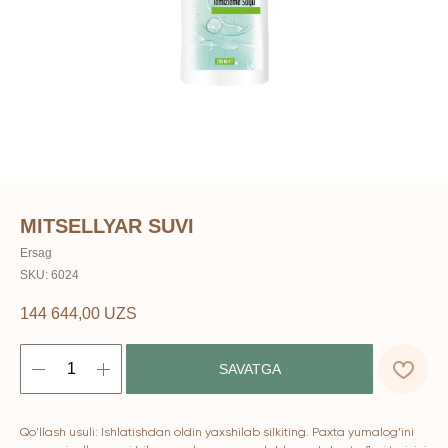
MITSELLYAR SUVI
Ersag
SKU:
6024
144 644,00
UZS
SAVATGA
Qo'llash usuli: Ishlatishdan oldin yaxshilab silkiting. Paxta yumalog’ini