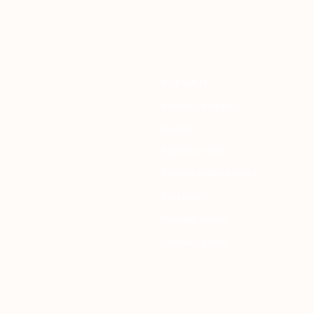
Bosh sahifa
K
Kompaniya haqida
B
Marketing
Y
Ro'yxatdan o'tish
S
To‘lov va yetkazib berish
S
Kontaktlar
Maxfiylik siyosati
K
Ommaviy oferta
P
B
T