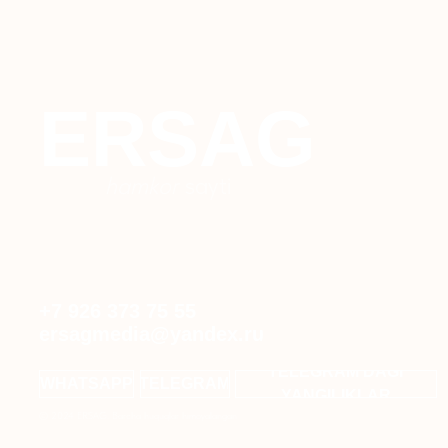
ERSAG
hamkor
sayti
+7 926 373 75 55
ersagmedia@yandex.ru
TELEGRAM'DAGI
WHATSAPP
TELEGRAM
YANGILIKLAR
© 2024 ERSAG. Barcha huquqlar himoyalangan