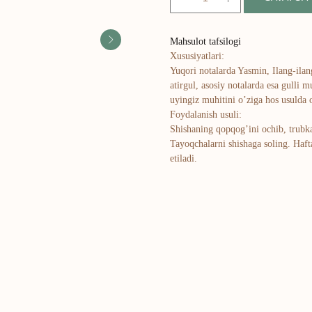
Mahsulot tafsilogi
Xususiyatlari:
Yuqori notalarda Yasmin, Ilang-ilang
atirgul, asosiy notalarda esa gulli m
uyingiz muhitini o’ziga hos usulda 
Foydalanish usuli:
Shishaning qopqog’ini ochib, trubk
Tayoqchalarni shishaga soling. Hafta
etiladi.