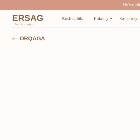
Ro‘yxatdan o‘tgan
ERSAG
Bosh sahifa
Katalog
Kompaniya haqida
hamkor
sayti
ORQAGA