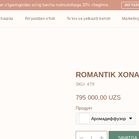
ingizdan so‘ng barcha mahsulotlarga 20% chegirma
RO'YXATDAN O'TISH
Ro'yxatdan o'tish
To‘lov va yetkazib berish
Marketing
Kontaktlar
ROMANTIK XONA
SKU:
479
795 000,00
UZS
Продукт
Аромадиффузор
SAVATGA