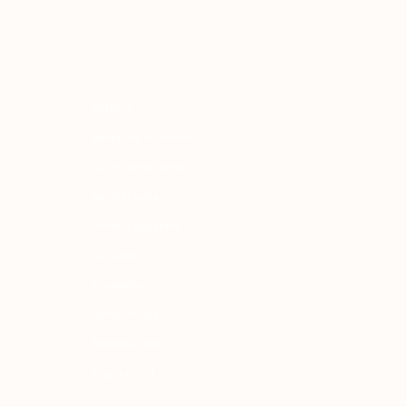
atalog
adlar va vitaminlar
uz va tana uchun
ochlar uchun
haxsiy gigiyena
Uy uchun
osmetika
arfyumeriya
olalar uchun
o'qimachilik