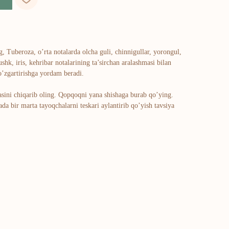
, Tuberoza, o’rta notalarda olcha guli, chinnigullar, yorongul,
ushk, iris, kehribar notalarining ta’sirchan aralashmasi bilan
o’zgartirishga yordam beradi.
asini chiqarib oling. Qopqoqni yana shishaga burab qo’ying.
da bir marta tayoqchalarni teskari aylantirib qo’yish tavsiya