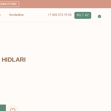
|
+7 926 373 75 55
RU
KZ
0
 HIDLARI