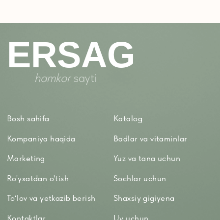
Ro'yxatdan o'tish
Sochlar uchun
To‘lov va yetkazib berish
Shaxsiy gigiyena
Kontaktlar
Uy uchun
Ommaviy oferta
Kosmetika
Maxfiylik siyosati
Parfyumeriya
To'qimachilik
Bolalar uchun
+7 926 373 75 55
ersagmedia@yandex.ru
WHATSAPP
TELEGRAM
TELEGRAM'DAGI
YANGILIKLAR
© 2024 ERSAG. Barcha huquqlar himoyalangan