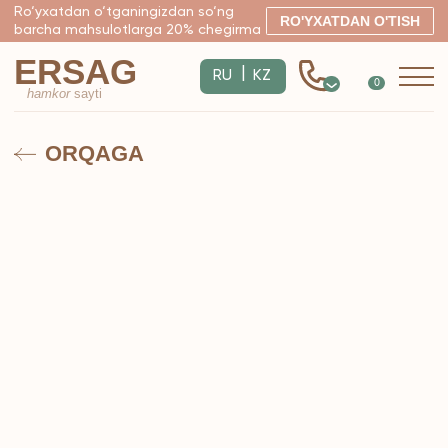
Ro‘yxatdan o‘tganingizdan so‘ng
RO'YXATDAN O'TISH
barcha mahsulotlarga 20% chegirma
ERSAG
|
RU
KZ
0
hamkor
sayti
ORQAGA