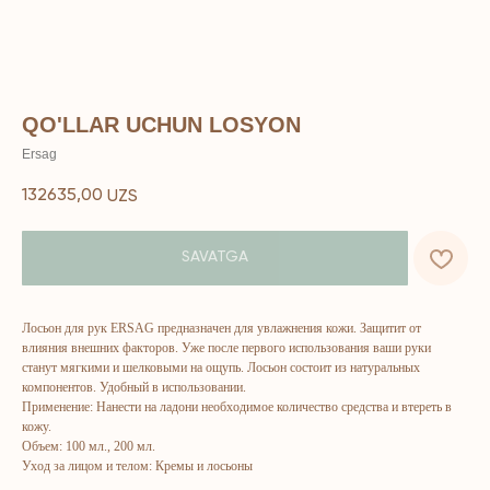
QO'LLAR UCHUN LOSYON
Ersag
132635,00
UZS
SAVATGA
ERSAG
Лосьон для рук ERSAG предназначен для увлажнения кожи. Защитит от
hamkor
sayti
влияния внешних факторов. Уже после первого использования ваши руки
станут мягкими и шелковыми на ощупь. Лосьон состоит из натуральных
компонентов. Удобный в использовании.
Bosh sahifa
Katalog
Применение: Нанести на ладони необходимое количество средства и втереть в
кожу.
Kompaniya haqida
Badlar va vitaminlar
Объем: 100 мл., 200 мл.
Marketing
Yuz va tana uchun
Уход за лицом и телом: Кремы и лосьоны