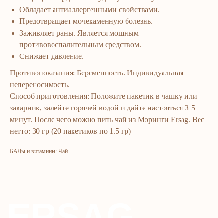
Обладает антиаллергенными свойствами.
Bosh sahifa
Katalog
Предотвращает мочекаменную болезнь.
Kompaniya haqida
Badlar va vitaminlar
Заживляет раны. Является мощным
Marketing
Yuz va tana uchun
противовоспалительным средством.
Ro'yxatdan o'tish
Sochlar uchun
Снижает давление.
To‘lov va yetkazib berish
Shaxsiy gigiyena
Противопоказания: Беременность. Индивидуальная
Kontaktlar
Uy uchun
непереносимость.
Способ приготовления: Положите пакетик в чашку или
Ommaviy oferta
Kosmetika
заварник, залейте горячей водой и дайте настояться 3-5
Maxfiylik siyosati
Parfyumeriya
минут. После чего можно пить чай из Моринги Ersag. Вес
To'qimachilik
нетто: 30 гр (20 пакетиков по 1.5 гр)
Bolalar uchun
БАДы и витамины: Чай
+7 926 373 75 55
ersagmedia@yandex.ru
WHATSAPP
TELEGRAM
TELEGRAM'DAGI
YANGILIKLAR