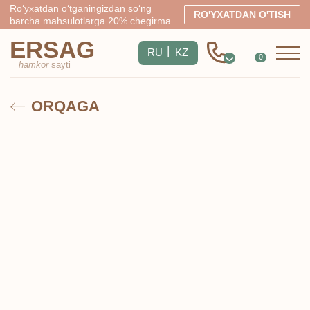
Ro‘yxatdan o‘tganingizdan so‘ng
RO'YXATDAN O'TISH
barcha mahsulotlarga 20% chegirma
ERSAG
|
RU
KZ
0
hamkor
sayti
ORQAGA