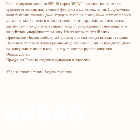
ERSAG
Солнцезащитное молочко SPF 40 марки ЭРСАГ – специальное защитное
средство от воздействия внешних факторов и солнечных лучей. Поддерживает
hamkor
sayti
водный баланс, поэтому даже находясь на солнце в жару кожа не утратит своей
мягкости, эластичности и не потрескается. Благодаря содержанию в составе
шалфея молочко для загара защитит кожу от раздражения, возникающего от
Bosh sahifa
Katalog
воздействия ультрафиолета на кожу. Имеет очень приятный запах.
Применение: Лосьон необходимо применять за пол часа до выхода на солнце.
Kompaniya haqida
Badlar va vitaminlar
Наносится на тело легкими круговыми движениями. Если вы находитесь долго
Marketing
Yuz va tana uchun
на солнце или плаваете в воде – следует нанести средство повторно.
Объём: 200 мл
Ro'yxatdan o'tish
Sochlar uchun
Продукция Эрсаг не содержит сульфатов и парабенов.
To‘lov va yetkazib berish
Shaxsiy gigiyena
Уход за лицом и телом: Защита от солнца
Kontaktlar
Uy uchun
Ommaviy oferta
Kosmetika
Maxfiylik siyosati
Parfyumeriya
To'qimachilik
Bolalar uchun
+7 926 373 75 55
ersagmedia@yandex.ru