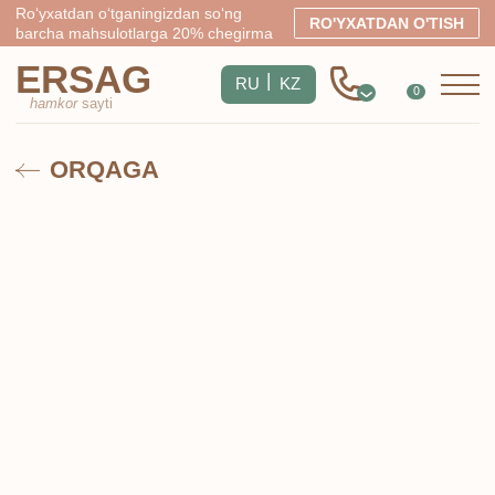
Ro‘yxatdan o‘tganingizdan so‘ng
RO'YXATDAN O'TISH
barcha mahsulotlarga 20% chegirma
ERSAG
|
RU
KZ
0
hamkor
sayti
ORQAGA