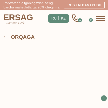
Ro‘yxatdan o‘tganingizdan so‘ng
RO'YXATDAN O'TISH
barcha mahsulotlarga 20% chegirma
ERSAG
|
RU
KZ
0
hamkor
sayti
ORQAGA