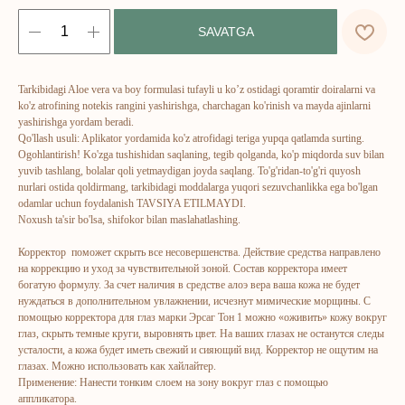
SAVATGA
Tarkibidagi Aloe vera va boy formulasi tufayli u ko’z ostidagi qoramtir doiralarni va
ko'z atrofining notekis rangini yashirishga, charchagan ko'rinish va mayda ajinlarni
yashirishga yordam beradi.
Qo'llash usuli: Aplikator yordamida ko'z atrofidagi teriga yupqa qatlamda surting.
Ogohlantirish! Ko'zga tushishidan saqlaning, tegib qolganda, ko'p miqdorda suv bilan
ERSAG
yuvib tashlang, bolalar qoli yetmaydigan joyda saqlang. To'g'ridan-to'g'ri quyosh
nurlari ostida qoldirmang, tarkibidagi moddalarga yuqori sezuvchanlikka ega bo'lgan
hamkor
sayti
odamlar uchun foydalanish TAVSIYA ETILMAYDI.
Noxush ta'sir bo'lsa, shifokor bilan maslahatlashing.
Корректор поможет скрыть все несовершенства. Действие средства направлено
Bosh sahifa
Katalog
на коррекцию и уход за чувствительной зоной. Состав корректора имеет
богатую формулу. За счет наличия в средстве алоэ вера ваша кожа не будет
Kompaniya haqida
Badlar va vitaminlar
нуждаться в дополнительном увлажнении, исчезнут мимические морщины. С
Marketing
Yuz va tana uchun
помощью корректора для глаз марки Эрсаг Тон 1 можно «оживить» кожу вокруг
глаз, скрыть темные круги, выровнять цвет. На ваших глазах не останутся следы
Ro'yxatdan o'tish
Sochlar uchun
усталости, а кожа будет иметь свежий и сияющий вид. Корректор не ощутим на
To‘lov va yetkazib berish
Shaxsiy gigiyena
глазах. Можно использовать как хайлайтер.
Применение: Нанести тонким слоем на зону вокруг глаз с помощью
Kontaktlar
Uy uchun
аппликатора.