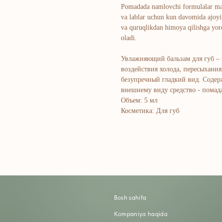
Pomadada namlovchi formulalar mavj
va lablar uchun kun davomida ajoyib
va quruqlikdan himoya qilishga yord
oladi.
Увлажняющий бальзам для губ –
воздействия холода, пересыхани
безупречный гладкий вид. Содер
внешнему виду средство - помад
Объем: 5 мл
Косметика: Для губ
Bosh sahifa
K
Kompaniya haqida
B
Marketing
Y
Ro'yxatdan o'tish
S
To‘lov va yetkazib berish
S