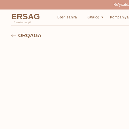
Ro‘yxatdan o‘tgan
ERSAG
Bosh sahifa
Katalog
Kompaniya haqida
hamkor
sayti
ORQAGA