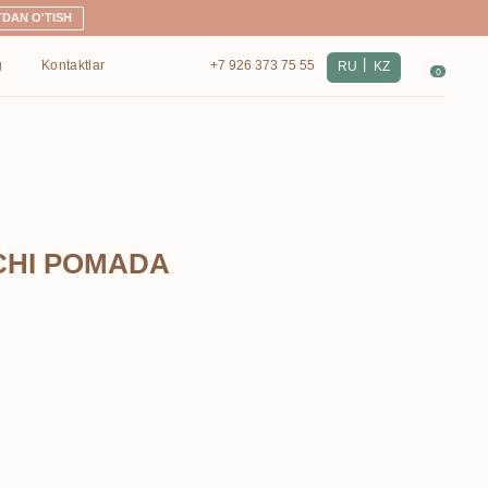
|
+7 926 373 75 55
RU
KZ
0
CHI POMADA