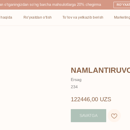
ingizdan so‘ng barcha mahsulotlarga 20% chegirma
RO'YXATDAN O'TISH
Ro'yxatdan o'tish
To‘lov va yetkazib berish
Marketing
Kontaktlar
NAMLANTIRUV
Ersag
234
122446,00
UZS
SAVATGA