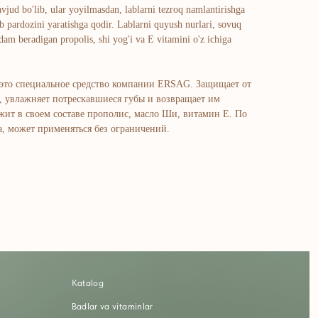
ud bo'lib, ular yoyilmasdan, lablarni tezroq namlantirishga
 pardozini yaratishga qodir. Lablarni quyush nurlari, sovuq
am beradigan propolis, shi yog'i va E vitamini o'z ichiga
 это специальное средство компании ERSAG. Защищает от
я, увлажняет потрескавшиеся губы и возвращает им
жит в своем составе прополис, масло Ши, витамин Е. По
а, может применяться без ограничений.
atalog
adlar va vitaminlar
uz va tana uchun
ochlar uchun
haxsiy gigiyena