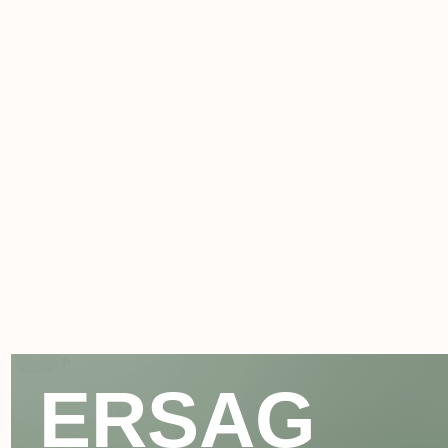
ERSAG
hamkor
sayti