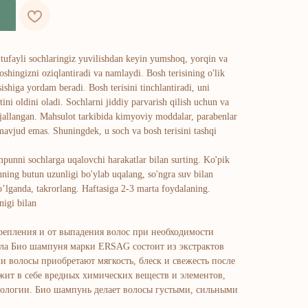
ufayli sochlaringiz yuvilishdan keyin yumshoq, yorqin va
oshingizni oziqlantiradi va namlaydi. Bosh terisining o'lik
sishiga yordam beradi. Bosh terisini tinchlantiradi, uni
atini oldini oladi. Sochlarni jiddiy parvarish qilish uchun va
ljallangan. Mahsulot tarkibida kimyoviy moddalar, parabenlar
mavjud emas. Shuningdek, u soch va bosh terisini tashqi
mpunni sochlarga uqalovchi harakatlar bilan surting. Ko'pik
hning butun uzunligi bo'ylab uqalang, so'ngra suv bilan
o’lganda, takrorlang. Haftasiga 2-3 marta foydalaning.
nigi bilan
епления и от выпадения волос при необходимости
ула Био шампуня марки ERSAG состоит из экстрактов
и волосы приобретают мягкость, блеск и свежесть после
жит в себе вредных химических веществ и элементов,
ологии. Био шампунь делает волосы густыми, сильными