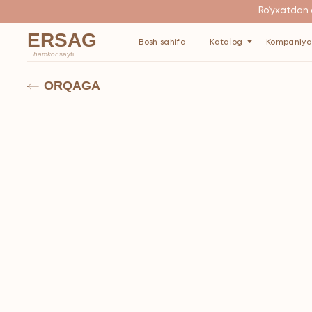
Ro‘yxatdan o‘tgani
ERSAG
Bosh sahifa
Katalog
Kompaniya haqida
hamkor
sayti
ORQAGA