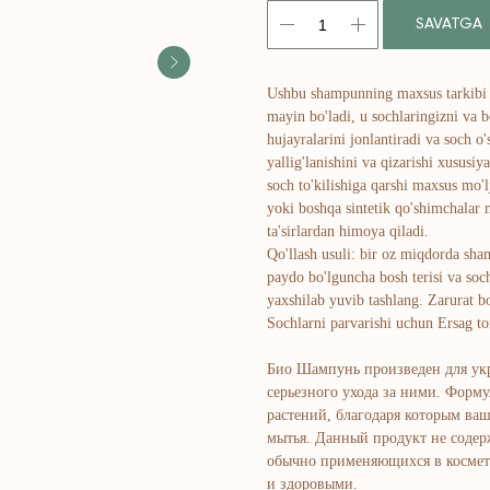
SAVATGA
Ushbu shampunning maxsus tarkibi t
mayin bo'ladi, u sochlaringizni va b
hujayralarini jonlantiradi va soch o'
yallig'lanishini va qizarishi xususiy
soch to'kilishiga qarshi maxsus mo'
yoki boshqa sintetik qo'shimchalar 
ta'sirlardan himoya qiladi.
Qo'llash usuli: bir oz miqdorda sha
paydo bo'lguncha bosh terisi va soc
yaxshilab yuvib tashlang. Zarurat b
Sochlarni parvarishi uchun Ersag to
Био Шампунь произведен для укр
серьезного ухода за ними. Форм
растений, благодаря которым ваш
мытья. Данный продукт не содер
обычно применяющихся в космет
и здоровыми.