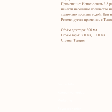
Применение: Использовать 2-3 р
нанести небольшое количество 
тщательно промыть водой. При н
Рекомендуется применять с Тони
Объём дозатора: 300 мл
Объём тары: 300 мл, 1000 мл
Страна: Турция
Bosh sahifa
K
Kompaniya haqida
B
Marketing
Y
Ro'yxatdan o'tish
S
To‘lov va yetkazib berish
S
Kontaktlar
Maxfiylik siyosati
K
Ommaviy oferta
P
B