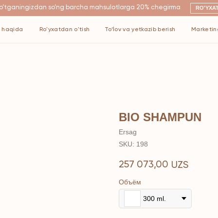
ngizdan so‘ng barcha mahsulotlarga 20% chegirma
RO'YXATDAN O'TISH
Ro'yxatdan o'tish
To‘lov va yetkazib berish
Marketing
Kontaktlar
BIO SHAMPUN
Ersag
SKU:
198
257 073,00
UZS
Объём
300 ml.