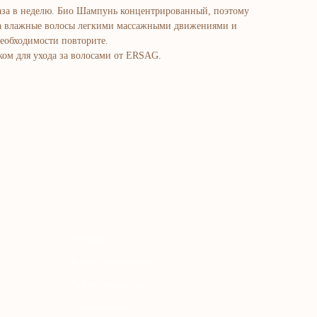
аза в неделю. Био Шампунь концентрированный, поэтому
на влажные волосы легкими массажными движениями и
еобходимости повторите.
ком для ухода за волосами от ERSAG.
atalog
adlar va vitaminlar
uz va tana uchun
ochlar uchun
haxsiy gigiyena
Uy uchun
osmetika
arfyumeriya
olalar uchun