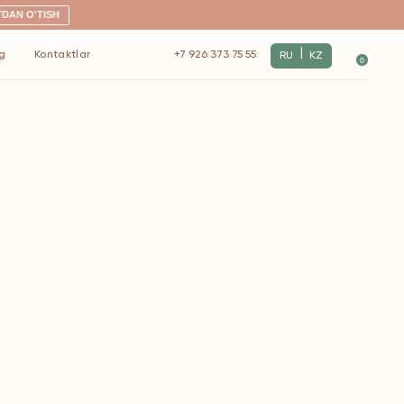
|
+7 926 373 75 55
RU
KZ
0