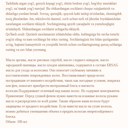
Tarkibida argan yog'i, guruch kepagi yog'i, shirin bodom yog'i, bug'doy murtaklari
yog'i, na’matak yog'i mavjud. Bu shikastlangan sochlarni chuqur oziqlantirish va
tiklashga yordam beradi. Sovuq, quruqlik, quyosh kabi tashqi ta'sirlardan, shuningdek
issiq jihozlardan: fen, tekislovchi dazmol, soch uchun turli xil jihozlar foydalanishdan
zararlangan sochlarni tiklaydi. Sochingizning ajoyib yaraqlashi va yumshoqligini
ta'minlaydi. Shikastlangan sochlarni uchigacha tiklaydi.
Qo'llash usuli: Quritish moslamasini ishlatishdan oldin, kaftingizga bir necha tomchi
yog'ni oling va nam sochlarga bir tekis surting. Sochlaringizni fen bilan quritgandan
ERSAG
so'ng, hajmini kamaytirish va yorqinlik berish uchun sochlaringizning quruq uchlariga
surting va suv bilan yuvmang.
hamkor
sayti
Масло арганы, масло рисовых отрубей, масло сладкого миндаля, масло
зародышей пшеницы, масло плодов шиповника, содержатся в составе ERSAG
масло для ухода за волосами. Оно помогает глубокому питанию и
Bosh sahifa
Katalog
восстановлению поврежденных волос. Восстанавливает пряди волос
пострадавшие от внешнего воздействия, таких как погодные условия, покраска
Kompaniya haqida
Badlar va vitaminlar
или фен, помогает приобрести неотразимый блеск и мягкость
волосам.Поддерживает отличный вид ваших волос. Не содержит консервантов.
Marketing
Yuz va tana uchun
Применение: Перед сушкой феном нужно нанести на влажные волосы руками
Ro'yxatdan o'tish
Sochlar uchun
масло и распределить по всей длине. Таким образом ваши волосы будут
защищены от вредного воздействия. Если нанести масло на сухие волосы,
To‘lov va yetkazib berish
Shaxsiy gigiyena
можно добиться уменьшения объема и придать волосам непревзойденного
Kontaktlar
Uy uchun
блеска.
Объем: 100 мл
Ommaviy oferta
Kosmetika