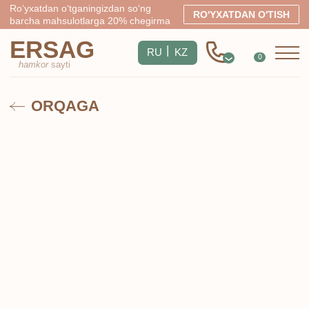
Ro‘yxatdan o‘tganingizdan so‘ng
RO'YXATDAN O'TISH
barcha mahsulotlarga 20% chegirma
ERSAG
|
RU
KZ
0
hamkor
sayti
ORQAGA