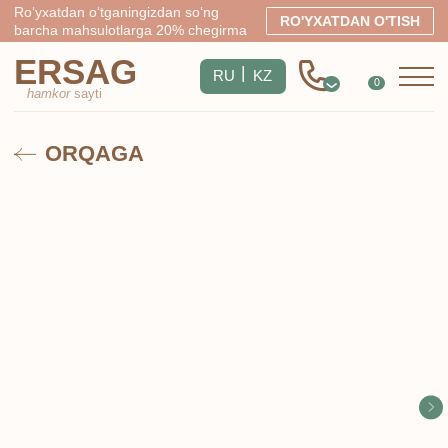
Ro‘yxatdan o‘tganingizdan so‘ng
RO'YXATDAN O'TISH
barcha mahsulotlarga 20% chegirma
ERSAG
|
RU
KZ
0
hamkor
sayti
ORQAGA