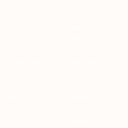
ersagmedia@yandex.ru
WHATSAPP
TELEGRAM
TELEGRAM'DAGI
YANGILIKLAR
© 2024 ERSAG. Barcha huquqlar himoyalangan