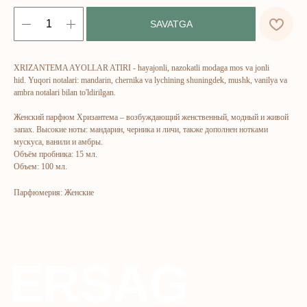
ERSAG
SAVATGA
hamkor
sayti
XRIZANTEMA AYOLLAR ATIRI - hayajonli, nazokatli modaga mos va jonli
hid. Yuqori notalari: mandarin, chernika va lychining shuningdek, mushk, vanilya va
Bosh sahifa
Katalog
ambra notalari bilan to'ldirilgan.
Kompaniya haqida
Badlar va vitaminlar
Женский парфюм Хризантема – возбуждающий женственный, модный и живой
запах. Высокие ноты: мандарин, черника и личи, также дополнен нотками
Marketing
Yuz va tana uchun
мускуса, ванили и амбры.
Ro'yxatdan o'tish
Sochlar uchun
Объём пробника: 15 мл.
Объем: 100 мл.
To‘lov va yetkazib berish
Shaxsiy gigiyena
Kontaktlar
Uy uchun
Парфюмерия: Женские
Ommaviy oferta
Kosmetika
Maxfiylik siyosati
Parfyumeriya
To'qimachilik
Bolalar uchun
+7 926 373 75 55