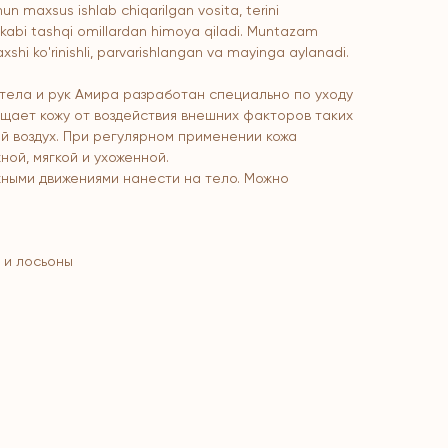
hun maxsus ishlab chiqarilgan vosita, terini
 kabi tashqi omillardan himoya qiladi. Muntazam
xshi ko'rinishli, parvarishlangan va mayinga aylanadi.
ела и рук Амира разработан специально по уходу
щищает кожу от воздействия внешних факторов таких
ый воздух. При регулярном применении кожа
ной, мягкой и ухоженной.
ными движениями нанести на тело. Можно
ы и лосьоны
atalog
adlar va vitaminlar