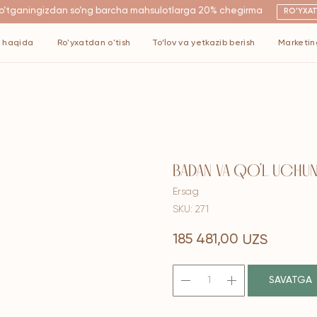
ngizdan so‘ng barcha mahsulotlarga 20% chegirma
RO'YXATDAN O'TISH
Ro'yxatdan o'tish
To‘lov va yetkazib berish
Marketing
Kontaktlar
BADAN VA QO’L UCHUN 
Ersag
SKU:
271
185 481,00
UZS
SAVATGA