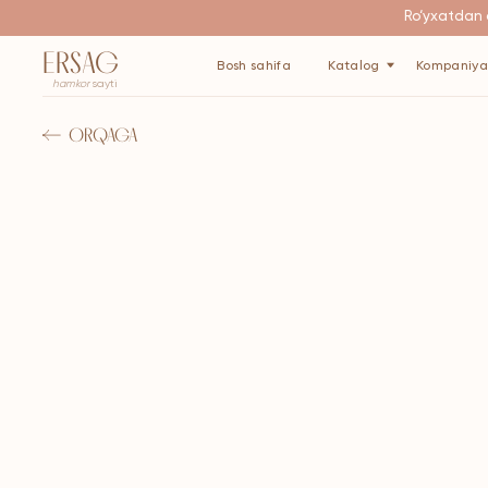
Ro‘yxatdan o‘tgani
ERSAG
Bosh sahifa
Katalog
Kompaniya haqida
hamkor
sayti
ORQAGA