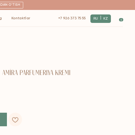
|
+7 926 373 75 55
RU
KZ
0
AMİRA PARFUMERIYA KREMI