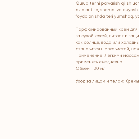
Quruq terini parvarish qilish uc
oziqlantirib, shamol va quyosh
foydalanishda teri yumshoq, ya
Парфюмированный крем для т
за сухой кожей, питает и за
как солнце, вода или холодн
становится шелковистой, неж
Применение: Легкими массаж
применять ежедневно.
Объем: 100 мл.
Уход за лицом и телом: Крем
Bosh sahifa
K
Kompaniya haqida
B