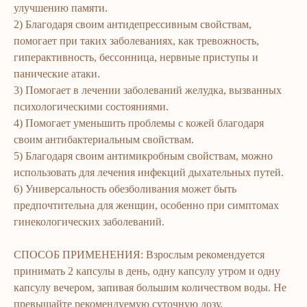
улучшению памяти.
2) Благодаря своим антидепрессивным свойствам,
помогает при таких заболеваниях, как тревожность,
гиперактивность, бессонница, нервные приступы и
панические атаки.
3) Помогает в лечении заболеваний желудка, вызванных
ERSAG
психологическими состояниями.
4) Помогает уменьшить проблемы с кожей благодаря
hamkor
sayti
своим антибактериальным свойствам.
5) Благодаря своим антимикробным свойствам, можно
использовать для лечения инфекций дыхательных путей.
Bosh sahifa
Katalog
6) Универсальность обезболивания может быть
Kompaniya haqida
Badlar va vitaminlar
предпочтительна для женщин, особенно при симптомах
Marketing
Yuz va tana uchun
гинекологических заболеваний.
Ro'yxatdan o'tish
Sochlar uchun
To‘lov va yetkazib berish
Shaxsiy gigiyena
СПОСОБ ПРИМЕНЕНИЯ: Взрослым рекомендуется
принимать 2 капсулы в день, одну капсулу утром и одну
Kontaktlar
Uy uchun
капсулу вечером, запивая большим количеством воды. Не
Ommaviy oferta
Kosmetika
превышайте рекомендуемую суточную дозу.