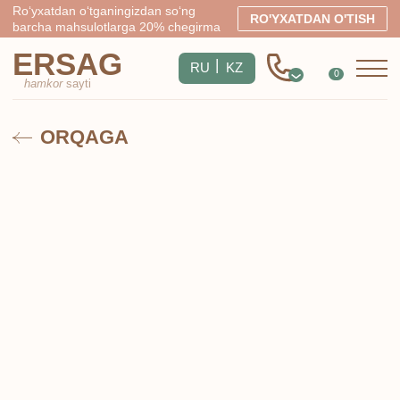
Ro‘yxatdan o‘tganingizdan so‘ng
RO'YXATDAN O'TISH
barcha mahsulotlarga 20% chegirma
ERSAG
|
RU
KZ
0
hamkor
sayti
ORQAGA