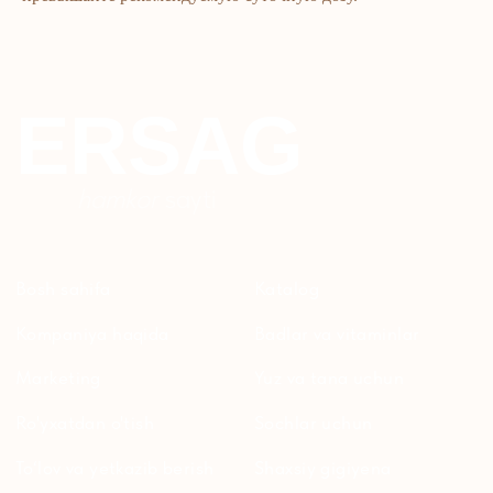
Maxfiylik siyosati
Parfyumeriya
To'qimachilik
Bolalar uchun
+7 926 373 75 55
ersagmedia@yandex.ru
WHATSAPP
TELEGRAM
TELEGRAM'DAGI
YANGILIKLAR
© 2024 ERSAG. Barcha huquqlar himoyalangan