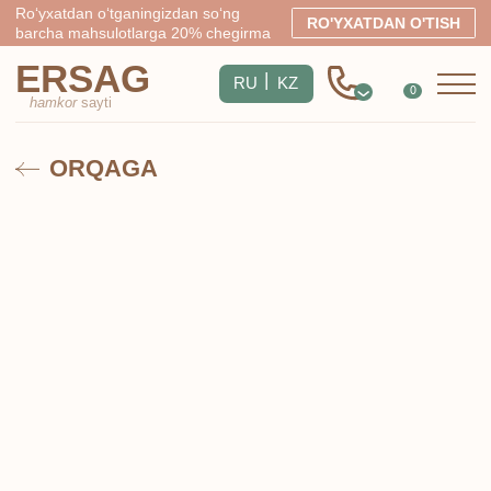
Ro‘yxatdan o‘tganingizdan so‘ng
RO'YXATDAN O'TISH
barcha mahsulotlarga 20% chegirma
ERSAG
|
RU
KZ
0
hamkor
sayti
ORQAGA