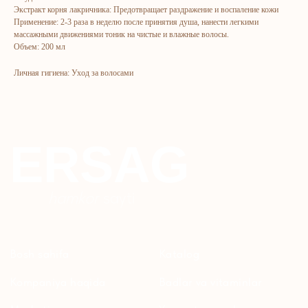
Экстракт корня лакричника: Предотвращает раздражение и воспаление кожи
Kontaktlar
Uy uchun
Применение: 2-3 раза в неделю после принятия душа, нанести легкими
массажными движениями тоник на чистые и влажные волосы.
Ommaviy oferta
Kosmetika
Объем: 200 мл
Maxfiylik siyosati
Parfyumeriya
Личная гигиена: Уход за волосами
To'qimachilik
Bolalar uchun
+7 926 373 75 55
ersagmedia@yandex.ru
WHATSAPP
TELEGRAM
TELEGRAM'DAGI
YANGILIKLAR
© 2024 ERSAG. Barcha huquqlar himoyalangan