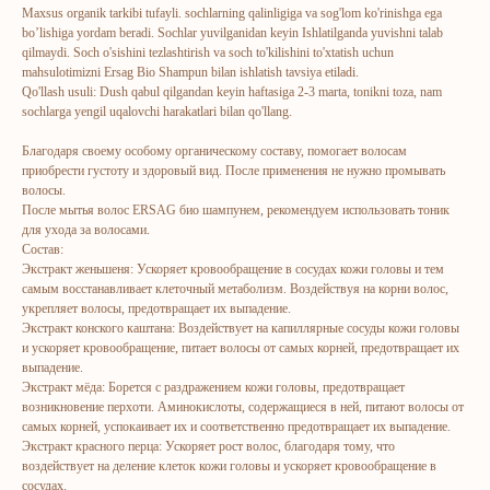
Maxsus organik tarkibi tufayli. sochlarning qalinligiga va sog'lom ko'rinishga ega
bo’lishiga yordam beradi. Sochlar yuvilganidan keyin Ishlatilganda yuvishni talab
qilmaydi. Soch o'sishini tezlashtirish va soch to'kilishini to'xtatish uchun
mahsulotimizni Ersag Bio Shampun bilan ishlatish tavsiya etiladi.
Qo'llash usuli: Dush qabul qilgandan keyin haftasiga 2-3 marta, tonikni toza, nam
sochlarga yengil uqalovchi harakatlari bilan qo'llang.
Благодаря своему особому органическому составу, помогает волосам
приобрести густоту и здоровый вид. После применения не нужно промывать
волосы.
После мытья волос ERSAG био шампунем, рекомендуем использовать тоник
для ухода за волосами.
ERSAG
Состав:
Экстракт женьшеня: Ускоряет кровообращение в сосудах кожи головы и тем
самым восстанавливает клеточный метаболизм. Воздействуя на корни волос,
hamkor
sayti
укрепляет волосы, предотвращает их выпадение.
Экстракт конского каштана: Воздействует на капиллярные сосуды кожи головы
и ускоряет кровообращение, питает волосы от самых корней, предотвращает их
Bosh sahifa
Katalog
выпадение.
Экстракт мёда: Борется с раздражением кожи головы, предотвращает
Kompaniya haqida
Badlar va vitaminlar
возникновение перхоти. Аминокислоты, содержащиеся в ней, питают волосы от
Marketing
Yuz va tana uchun
самых корней, успокаивает их и соответственно предотвращает их выпадение.
Экстракт красного перца: Ускоряет рост волос, благодаря тому, что
Ro'yxatdan o'tish
Sochlar uchun
воздействует на деление клеток кожи головы и ускоряет кровообращение в
To‘lov va yetkazib berish
Shaxsiy gigiyena
сосудах.