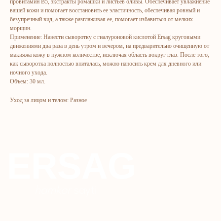
провитамин В5, экстракты ромашки и листьев оливы. Обеспечивает увлажнение
hamkor
sayti
вашей кожи и помогает восстановить ее эластичность, обеспечивая ровный и
безупречный вид, а также разглаживая ее, помогает избавиться от мелких
морщин.
Применение: Нанести сыворотку с гиалуроновой кислотой Ersag круговыми
Bosh sahifa
Katalog
движениями два раза в день утром и вечером, на предварительно очищенную от
Kompaniya haqida
Badlar va vitaminlar
макияжа кожу в нужном количестве, исключая область вокруг глаз. После того,
как сыворотка полностью впиталась, можно наносить крем для дневного или
Marketing
Yuz va tana uchun
ночного ухода.
Ro'yxatdan o'tish
Sochlar uchun
Объем: 30 мл.
To‘lov va yetkazib berish
Shaxsiy gigiyena
Уход за лицом и телом: Разное
Kontaktlar
Uy uchun
Ommaviy oferta
Kosmetika
Maxfiylik siyosati
Parfyumeriya
To'qimachilik
Bolalar uchun
+7 926 373 75 55
ersagmedia@yandex.ru