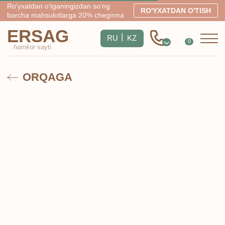
Ro‘yxatdan o‘tganingizdan so‘ng
RO'YXATDAN O'TISH
barcha mahsulotlarga 20% chegirma
ERSAG
|
RU
KZ
0
hamkor
sayti
ORQAGA