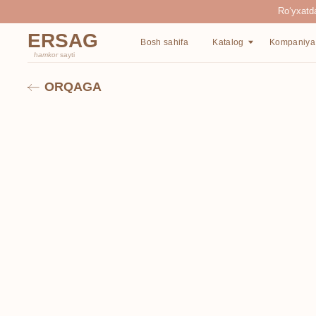
Ro‘yxatdan o‘tgan
ERSAG
Bosh sahifa
Katalog
Kompaniya haqida
hamkor
sayti
ORQAGA