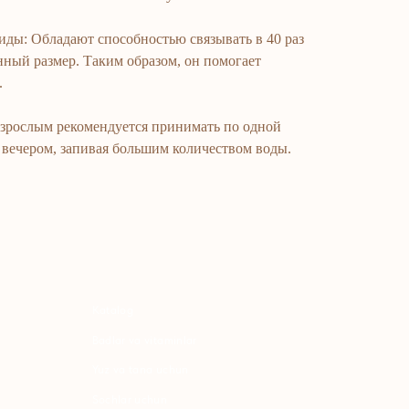
иды: Обладают способностью связывать в 40 раз
нный размер. Таким образом, он помогает
.
слым рекомендуется принимать по одной
и вечером, запивая большим количеством воды.
atalog
adlar va vitaminlar
uz va tana uchun
ochlar uchun
haxsiy gigiyena
Uy uchun
osmetika
arfyumeriya
olalar uchun