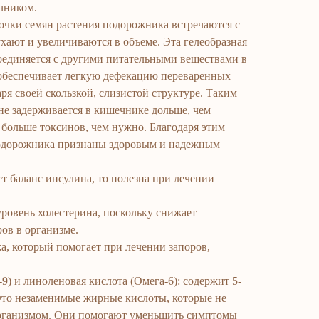
чником.
лочки семян растения подорожника встречаются с
ухают и увеличиваются в объеме. Эта гелеобразная
 соединяется с другими питательными веществами в
обеспечивает легкую дефекацию переваренных
ря своей скользкой, слизистой структуре. Таким
не задерживается в кишечнике дольше, чем
 больше токсинов, чем нужно. Благодаря этим
подорожника признаны здоровым и надежным
ет баланс инсулина, то полезна при лечении
уровень холестерина, поскольку снижает
ов в организме.
а, который помогает при лечении запоров,
9) и линоленовая кислота (Омега-6): содержит 5-
то незаменимые жирные кислоты, которые не
организмом. Они помогают уменьшить симптомы