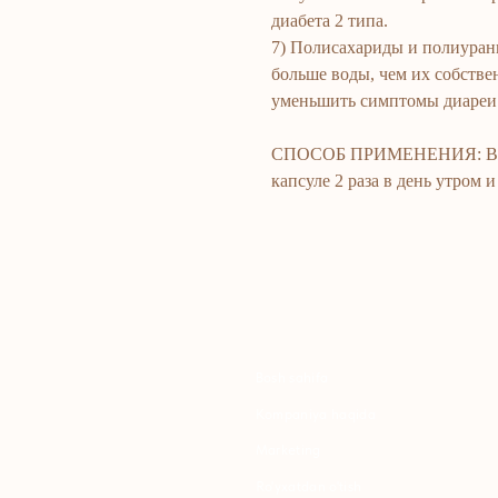
диабета 2 типа.
7) Полисахариды и полиуран
больше воды, чем их собстве
уменьшить симптомы диареи
СПОСОБ ПРИМЕНЕНИЯ: Взро
капсуле 2 раза в день утром 
Bosh sahifa
K
Kompaniya haqida
B
Marketing
Y
Ro'yxatdan o'tish
S
To‘lov va yetkazib berish
S
Kontaktlar
Maxfiylik siyosati
K
Ommaviy oferta
P
B