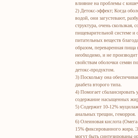
влияние на проблемы с кише
2) Детокс-эффект; Когда обо
водой, они загустевают, разб
структура, очень скользкая,
пищеварительной системе и 
питательных веществ благода
образом, переваренная пища 
необходимо, и не производит
свойствам оболочки семян 
детокс-продуктом.
3) Поскольку она обеспечива
диабета второго типа.
4) Помогает сбалансировать 
содержание насыщенных жир
5) Содержит 10-12% муцилаж
анальных трещин, геморроя.
6) Олеиновая кислота (Омега-
15% фиксированного жира. Э
могут быть синтезированы 