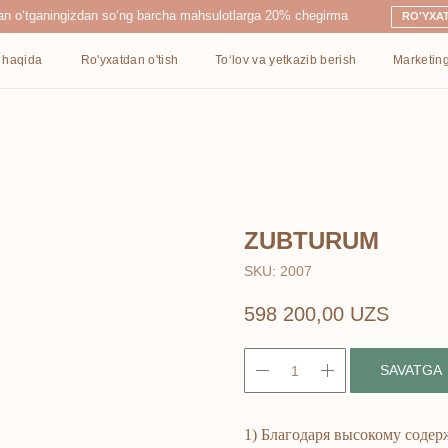
ingizdan so‘ng barcha mahsulotlarga 20% chegirma
RO'YXATDAN O'TISH
Ro'yxatdan o'tish
To‘lov va yetkazib berish
Marketing
Kontaktlar
ZUBTURUM
SKU:
2007
598 200,00
UZS
SAVATGA
1) Благодаря высокому соде