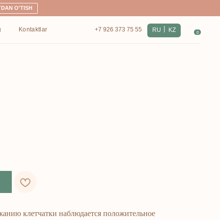
|
+7 926 373 75 55
RU
KZ
0
ржанию клетчатки наблюдается положительное