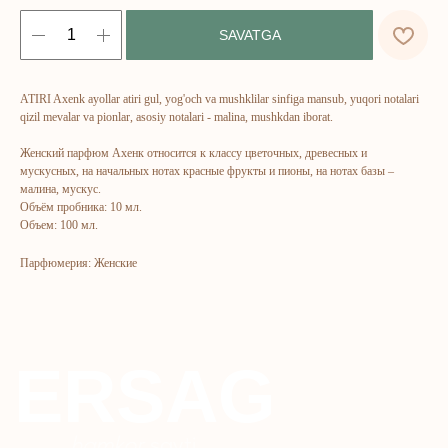
ERSAG
SAVATGA
hamkor
sayti
ATIRI Axenk ayollar atiri gul, yog'och va mushklilar sinfiga mansub, yuqori notalari
qizil mevalar va pionlar, asosiy notalari - malina, mushkdan iborat.
Bosh sahifa
Katalog
Kompaniya haqida
Badlar va vitaminlar
Женский парфюм Ахенк относится к классу цветочных, древесных и
мускусных, на начальных нотах красные фрукты и пионы, на нотах базы –
Marketing
Yuz va tana uchun
малина, мускус.
Ro'yxatdan o'tish
Sochlar uchun
Объём пробника: 10 мл.
Объем: 100 мл.
To‘lov va yetkazib berish
Shaxsiy gigiyena
Парфюмерия: Женские
Kontaktlar
Uy uchun
Ommaviy oferta
Kosmetika
Maxfiylik siyosati
Parfyumeriya
To'qimachilik
Bolalar uchun
+7 926 373 75 55