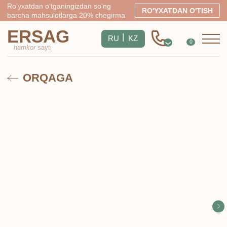
Ro‘yxatdan o‘tganingizdan so‘ng
RO'YXATDAN O'TISH
barcha mahsulotlarga 20% chegirma
ERSAG
|
RU
KZ
0
hamkor
sayti
ORQAGA