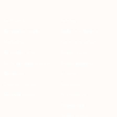
ersagmedia@yandex.ru
WHATSAPP
TELEGRAM
TELEGRAM'DAGI
YANGILIKLAR
© 2024 ERSAG. Barcha huquqlar himoyalangan