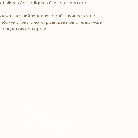
 bilan to'ldiriladigan ta'sirchan hidga ega.
впечатляющий запах, который начинается на
ьбанума, бергамота, розы, цветков апельсина, и
, сандалового дерева.
atalog
adlar va vitaminlar
uz va tana uchun
ochlar uchun
haxsiy gigiyena
Uy uchun