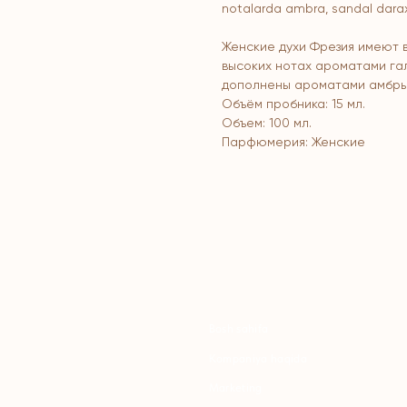
notalarda ambra, sandal daraxti
Женские духи Фрезия имеют 
высоких нотах ароматами гал
дополнены ароматами амбры
Объём пробника: 15 мл.
Объем: 100 мл.
Парфюмерия: Женские
Bosh sahifa
K
Kompaniya haqida
B
Marketing
Y
Ro'yxatdan o'tish
S
To‘lov va yetkazib berish
S
Kontaktlar