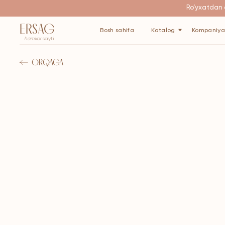
Ro‘yxatdan o‘tgani
ERSAG
Bosh sahifa
Katalog
Kompaniya haqida
hamkor
sayti
ORQAGA