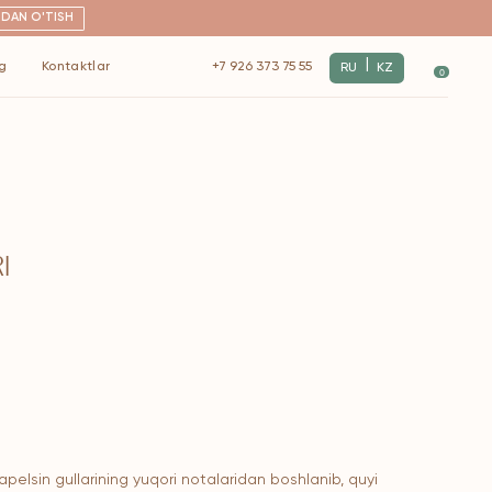
|
+7 926 373 75 55
RU
KZ
0
I
pelsin gullarining yuqori notalaridan boshlanib, quyi