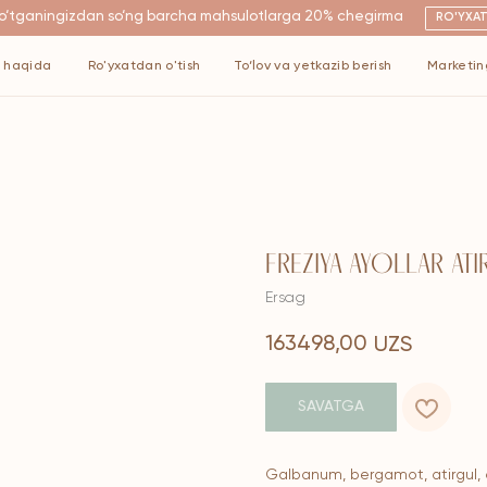
ngizdan so‘ng barcha mahsulotlarga 20% chegirma
RO'YXATDAN O'TISH
Ro'yxatdan o'tish
To‘lov va yetkazib berish
Marketing
Kontaktlar
FREZIYA AYOLLAR ATIR
Ersag
163498,00
UZS
SAVATGA
Galbanum, bergamot, atirgul, a