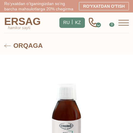
Ro‘yxatdan o‘tganingizdan so‘ng
RO'YXATDAN O'TISH
barcha mahsulotlarga 20% chegirma
ERSAG
|
RU
KZ
0
hamkor
sayti
ORQAGA