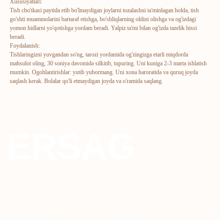
Xususiyatlari:
Tish cho'tkasi paytida etib bo'lmaydigan joylarni tozalashni ta'minlagan holda, tish
go'shti muammolarini bartaraf etishga, bo'shliqlarning oldini olishga va og'izdagi
Bosh sahifa
Katalog
yomon hidlarni yo'qotishga yordam beradi. Yalpiz ta'mi bilan og'izda tazelik hissi
beradi.
Kompaniya haqida
Badlar va vitaminlar
Foydalanish:
Marketing
Yuz va tana uchun
Tishlaringizni yuvgandan so'ng, tarozi yordamida og'zingizga etarli miqdorda
mahsulot oling, 30 soniya davomida silkitib, tupuring. Uni kuniga 2-3 marta ishlatish
Ro'yxatdan o'tish
Sochlar uchun
mumkin. Ogohlantirishlar: yutib yubormang. Uni xona haroratida va quruq joyda
saqlash kerak. Bolalar qo'li etmaydigan joyda va o'ramida saqlang.
To‘lov va yetkazib berish
Shaxsiy gigiyena
Kontaktlar
Uy uchun
Ommaviy oferta
Kosmetika
Maxfiylik siyosati
Parfyumeriya
To'qimachilik
Bolalar uchun
+7 926 373 75 55
ersagmedia@yandex.ru
WHATSAPP
TELEGRAM
TELEGRAM'DAGI