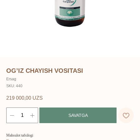
OG’IZ CHAYISH VOSITASI
Ersag
SKU:
440
219 000,00
UZS
SAVATGA
ERSAG
Mahsulot tafsilogi
hamkor
sayti