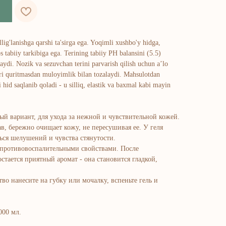
lig'lanishga qarshi ta'sirga ega. Yoqimli xushbo'y hidga,
 tabiiy tarkibiga ega. Terining tabiiy PH balansini (5.5)
aydi. Nozik va sezuvchan terini parvarish qilish uchun a’lo
ri quritmasdan muloyimlik bilan tozalaydi. Mahsulotdan
hid saqlanib qoladi - u silliq, elastik va baxmal kabi mayin
ый вариант, для ухода за нежной и чувствительной кожей.
в, бережно очищает кожу, не пересушивая ее. У геля
ься шелушений и чувства стянутости.
 противовоспалительными свойствами. После
стается приятный аромат - она становится гладкой,
о нанесите на губку или мочалку, вспеньте гель и
000 мл.