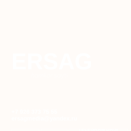
ERSAG
hamkor
sayti
+7 926 373 75 55
ersagmedia@yandex.ru
TELEGRAM'DAGI
WHATSAPP
TELEGRAM
YANGILIKLAR
© 2024 ERSAG. Barcha huquqlar himoyalangan