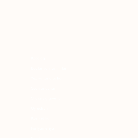
atalog
adlar va vitaminlar
uz va tana uchun
ochlar uchun
haxsiy gigiyena
Uy uchun
osmetika
arfyumeriya
olalar uchun
o'qimachilik