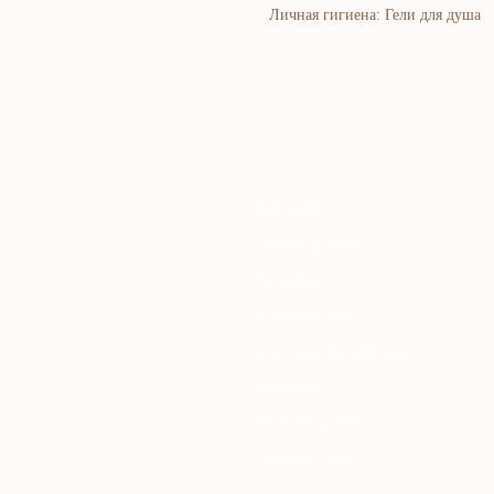
Личная гигиена: Гели для душа
Bosh sahifa
K
Kompaniya haqida
B
Marketing
Y
Ro'yxatdan o'tish
S
To‘lov va yetkazib berish
S
Kontaktlar
Maxfiylik siyosati
K
Ommaviy oferta
P
B
T