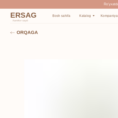
Ro‘yxatdan o‘tgan
ERSAG
Bosh sahifa
Katalog
Kompaniya haqida
hamkor
sayti
ORQAGA