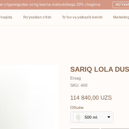
ingizdan so‘ng barcha mahsulotlarga 20% chegirma
RO'YXATDAN O'TISH
Ro'yxatdan o'tish
To‘lov va yetkazib berish
Marketing
Kontaktlar
SARIQ LOLA DU
Ersag
SKU:
400
114 840,00
UZS
Объём
500 ml.