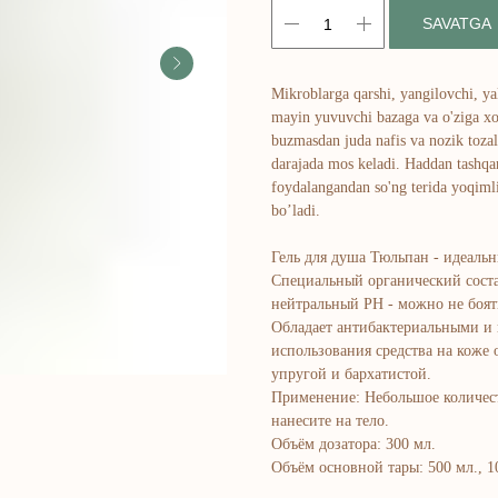
SAVATGA
Mikroblarga qarshi, yangilovchi, yal
mayin yuvuvchi bazaga va o'ziga xos
buzmasdan juda nafis va nozik tozal
darajada mos keladi. Haddan tashqa
foydalangandan so'ng terida yoqimli 
bo’ladi.
Гель для душа Тюльпан - идеальн
Специальный органический соста
нейтральный PH - можно не боят
Обладает антибактериальными и
использования средства на коже о
упругой и бархатистой.
Применение: Небольшое количеств
нанесите на тело.
Объём дозатора: 300 мл.
Объём основной тары: 500 мл., 1