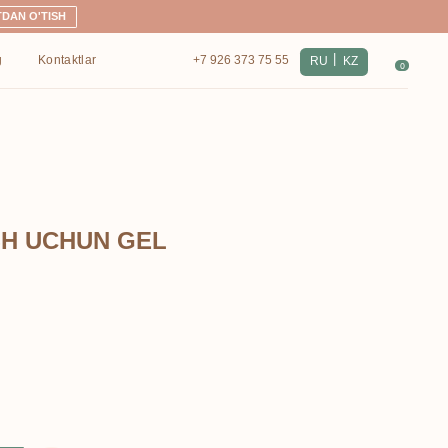
|
+7 926 373 75 55
RU
KZ
0
SH UCHUN GEL