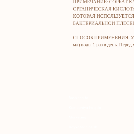
ПРИМЕЧАНИЕ: СОРБАТ К
ОРГАНИЧЕСКАЯ КИСЛОТА
КОТОРАЯ ИСПОЛЬЗУЕТС
БАКТЕРИАЛЬНОЙ ПЛЕСЕ
СПОСОБ ПРИМЕНЕНИЯ: Употре
Bosh sahifa
K
мл) воды 1 раз в день. Перед
Kompaniya haqida
B
Marketing
Y
Ro'yxatdan o'tish
S
To‘lov va yetkazib berish
S
Kontaktlar
Maxfiylik siyosati
K
Ommaviy oferta
P
B
T