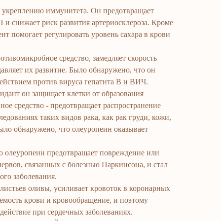
т укреплению иммунитета. Он предотвращает
 и снижает риск развития артериосклероза. Кроме
ент помогает регулировать уровень сахара в крови
отивомикробное средство, замедляет скорость
авляет их развитие. Было обнаружено, что он
ействием против вируса гепатита В и ВИЧ.
сидант он защищает клетки от образования
нное средство - предотвращает распространение
едованиях таких видов рака, как рак груди, кожи,
ыло обнаружено, что олеуропеин оказывает
то олеуропеин предотвращает повреждение или
рвов, связанных с болезнью Паркинсона, и стал
ого заболевания.
 листьев оливы, усиливает кровоток в коронарных
аемость крови и кровообращение, и поэтому
действие при сердечных заболеваниях.