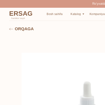
Ro‘yxatdan o‘tgan
ERSAG
Bosh sahifa
Katalog
Kompaniya haqida
hamkor
sayti
ORQAGA