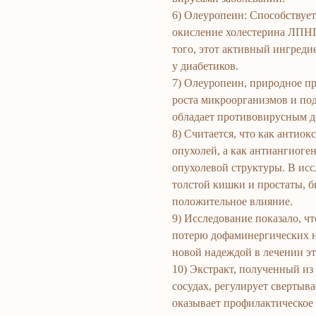
6) Олеуропеин: Способствуе
окисление холестерина ЛПНП
того, этот активный ингреди
у диабетиков.
7) Олеуропеин, природное пр
роста микроорганизмов и под
обладает противовирусным д
8) Считается, что как антиок
опухолей, а как антиангиоге
опухолевой структуры. В иссл
толстой кишки и простаты, б
положительное влияние.
9) Исследование показало, ч
потерю дофаминергических не
новой надеждой в лечении эт
10) Экстракт, полученный из
сосудах, регулирует свертыв
оказывает профилактическое 