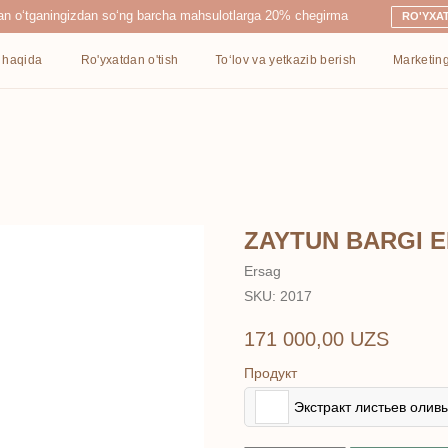
ingizdan so‘ng barcha mahsulotlarga 20% chegirma
RO'YXATDAN O'TISH
Ro'yxatdan o'tish
To‘lov va yetkazib berish
Marketing
Kontaktlar
ZAYTUN BARGI 
Ersag
SKU:
2017
171 000,00
UZS
Продукт
Экстракт листьев олив