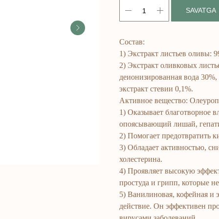
SAVATGA
Состав:
1) Экстракт листьев оливы: 9
2) Экстракт оливковых листь
деионизированная вода 30%, 
экстракт стевии 0,1%.
Активное вещество: Олеуро
1) Оказывает благотворное в
опоясывающий лишай, гепати
2) Помогает предотвратить 
3) Обладает активностью, с
холестерина.
4) Проявляет высокую эффект
простуда и грипп, которые н
5) Ванилиновая, кофейная и
действие. Он эффективен пр
вирусами заболеваний.