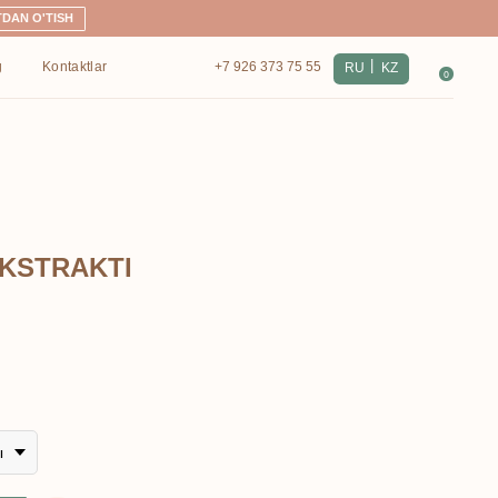
|
+7 926 373 75 55
RU
KZ
0
EKSTRAKTI
ы