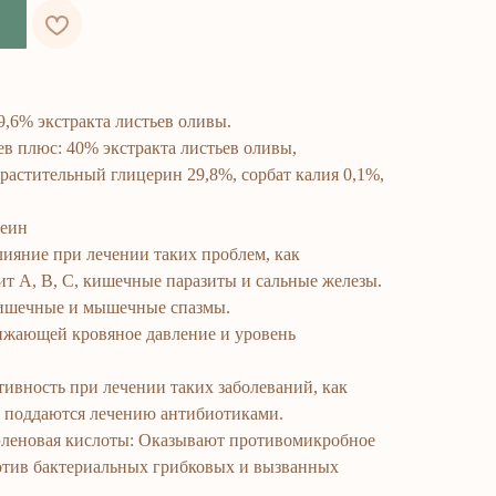
9,6% экстракта листьев оливы.
ев плюс: 40% экстракта листьев оливы,
растительный глицерин 29,8%, сорбат калия 0,1%,
пеин
лияние при лечении таких проблем, как
т А, В, С, кишечные паразиты и сальные железы.
кишечные и мышечные спазмы.
нижающей кровяное давление и уровень
ивность при лечении таких заболеваний, как
е поддаются лечению антибиотиками.
 эленовая кислоты: Оказывают противомикробное
отив бактериальных грибковых и вызванных