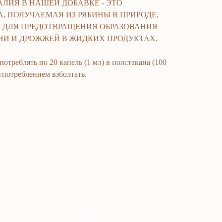
АЛИЯ В НАШЕЙ ДОБАВКЕ - ЭТО
, ПОЛУЧАЕМАЯ ИЗ РЯБИНЫ В ПРИРОДЕ,
Я ДЛЯ ПРЕДОТВРАЩЕНИЯ ОБРАЗОВАНИЯ
НИ И ДРОЖЖЕЙ В ЖИДКИХ ПРОДУКТАХ.
блять по 20 капель (1 мл) в полстакана (100
atalog
 употреблением взболтать.
adlar va vitaminlar
uz va tana uchun
ochlar uchun
haxsiy gigiyena
Uy uchun
osmetika
arfyumeriya
olalar uchun
o'qimachilik