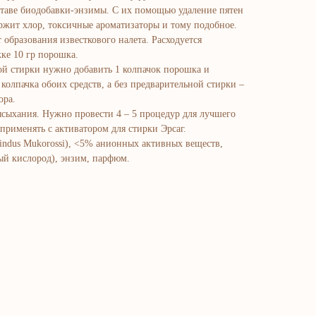
оставе биодобавки-энзимы. С их помощью удаление пятен
ржит хлор, токсичные ароматизаторы и тому подобное.
образования известкового налета. Расходуется
ке 10 гр порошка.
й стирки нужно добавить 1 колпачок порошка и
 колпачка обоих средств, а без предварительной стирки –
ора.
ысыхания. Нужно провести 4 – 5 процедур для лучшего
применять с активатором для стирки Эрсаг.
pindus Mukorossi), <5% анионных активных веществ,
ный кислород), энзим, парфюм.
atalog
adlar va vitaminlar
uz va tana uchun
ochlar uchun