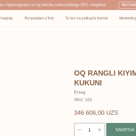
ingizdan so‘ng barcha mahsulotlarga 20% chegirma
RO'YXATDAN O'TISH
Ro'yxatdan o'tish
To‘lov va yetkazib berish
Marketing
Kontaktlar
OQ RANGLI KIYI
KUKUNI
Ersag
SKU:
101
346 606,00
UZS
SAVATGA