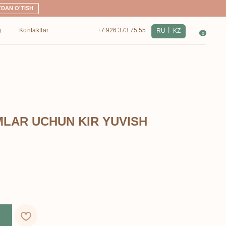
|
+7 926 373 75 55
RU
KZ
0
MLAR UCHUN KIR YUVISH