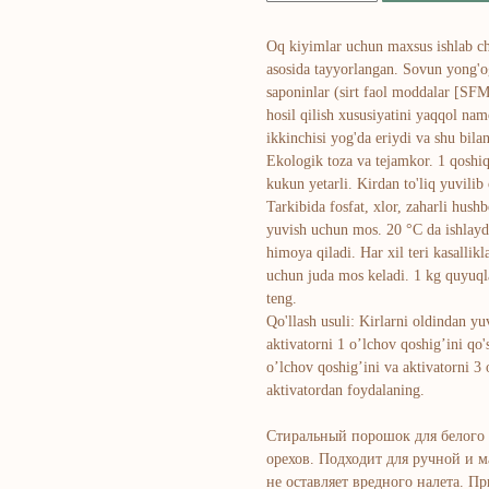
Oq kiyimlar uchun maxsus ishlab chi
asosida tayyorlangan. Sovun yong'og
saponinlar (sirt faol moddalar [SFM
hosil qilish xususiyatini yaqqol na
ikkinchisi yog'da eriydi va shu bilan
Ekologik toza va tejamkor. 1 qosh
kukun yetarli. Kirdan to'liq yuvilib
Tarkibida fosfat, xlor, zaharli hush
yuvish uchun mos. 20 °C da ishlayd
himoya qiladi. Har xil teri kasallik
uchun juda mos keladi. 1 kg quyuql
teng.
Qo'llash usuli: Kirlarni oldindan y
aktivatorni 1 o’lchov qoshig’ini qo
o’lchov qoshig’ini va aktivatorni 3
aktivatordan foydalaning.
Стиральный порошок для белого 
орехов. Подходит для ручной и 
не оставляет вредного налета. П