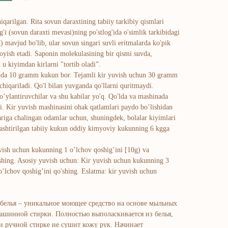
qarilgan. Rita sovun daraxtining tabiiy tarkibiy qismlari
'i (sovun daraxti mevasi)ning po'stlog'ida o'simlik tarkibidagi
) mavjud bo'lib, ular sovun singari suvli eritmalarda ko'pik
moyish etadi. Saponin molekulasining bir qismi suvda,
 u kiyimdan kirlarni "tortib oladi”.
iqda 10 gramm kukun bor. Tejamli kir yuvish uchun 30 gramm
 chiqariladi. Qo'l bilan yuvganda qo'llarni quritmaydi.
bo’ylantiruvchilar va shu kabilar yo'q. Qo'lda va mashinada
i. Kir yuvish mashinasini ohak qatlamlari paydo bo’lishidan
lariga chalingan odamlar uchun, shuningdek, bolalar kiyimlari
ashtirilgan tabiiy kukun oddiy kimyoviy kukunning 6 kgga
uvish uchun kukunning 1 o’lchov qoshig’ini [10g) va
'shing. Asosiy yuvish uchun: Kir yuvish uchun kukunning 3
 o’lchov qoshig’ini qo'shing. Eslatma: kir yuvish uchun
белья – уникальное моющее средство на основе мыльных
машинной стирки. Полностью выполаскивается из белья,
ри ручной стирке не сушит кожу рук. Начинает