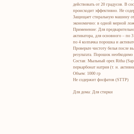
действовать от 20 градусов. В с
происходит эффективно. Не соде
Защищает стиральную машину от 
экономично: в одной мерной лож
Применение: Для предварительно
активатора, для основного – по 3
по 4 колпачка порошка и активат
Проверьте чистоту белья после в
результата. Порошок необходимо 
Состав: Мыльный орех Ritha (Sa
перкарбонат натрия (т. н. актив
Объем: 1000 гр
Не содержит фосфатов (STTP)
Для дома: Для стирки
Bosh sahifa
K
Kompaniya haqida
B
Marketing
Y
Ro'yxatdan o'tish
S