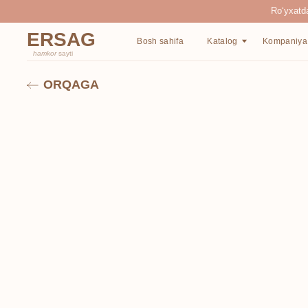
Ro‘yxatdan o‘tgan
ERSAG
Bosh sahifa
Katalog
Kompaniya haqida
hamkor
sayti
ORQAGA