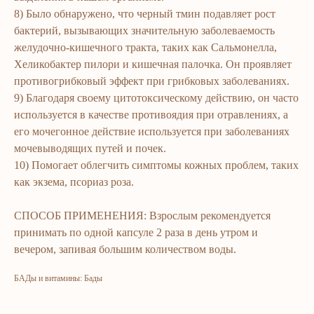
8) Было обнаружено, что черный тмин подавляет рост
hamkor
sayti
бактерий, вызывающих значительную заболеваемость
желудочно-кишечного тракта, таких как Сальмонелла,
Bosh sahifa
Katalog
Хеликобактер пилори и кишечная палочка. Он проявляет
противогрибковый эффект при грибковых заболеваниях.
Kompaniya haqida
Badlar va vitaminlar
9) Благодаря своему цитотоксическому действию, он часто
Marketing
Yuz va tana uchun
используется в качестве противоядия при отравлениях, а
Ro'yxatdan o'tish
Sochlar uchun
его мочегонное действие используется при заболеваниях
To‘lov va yetkazib berish
Shaxsiy gigiyena
мочевыводящих путей и почек.
Kontaktlar
Uy uchun
10) Помогает облегчить симптомы кожных проблем, таких
как экзема, псориаз роза.
Ommaviy oferta
Kosmetika
Maxfiylik siyosati
Parfyumeriya
СПОСОБ ПРИМЕНЕНИЯ: Взрослым рекомендуется
To'qimachilik
принимать по одной капсуле 2 раза в день утром и
Bolalar uchun
вечером, запивая большим количеством воды.
+7 926 373 75 55
БАДы и витамины: Бады
ersagmedia@yandex.ru