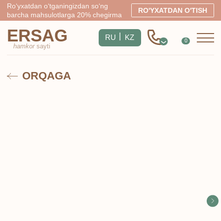
Ro‘yxatdan o‘tganingizdan so‘ng
RO'YXATDAN O'TISH
barcha mahsulotlarga 20% chegirma
ERSAG
|
RU
KZ
0
hamkor
sayti
ORQAGA