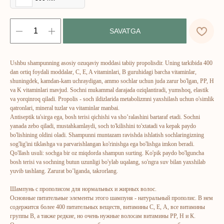
SAVATGA
Ushbu shampunning asosiy ozuqaviy moddasi tabiiy propolisdir. Uning tarkibida 400
dan ortiq foydali moddalar, C, E, A vitaminlari, B guruhidagi barcha vitaminlar,
shuningdek, kamdan-kam uchraydigan, ammo sochlar uchun juda zarur bo'lgan, PP, H
va K vitaminlari mavjud. Sochni mukammal darajada oziqlantiradi, yumshoq, elastik
va yorqinroq qiladi. Propolis - soch ildizlarida metabolizmni yaxshilash uchun o'simlik
qatronlari, mineral tuzlar va vitaminlar manbai.
Antiseptik ta'sirga ega, bosh terisi qichishi va sho’ralashini bartaraf etadi. Sochni
yanada zebo qiladi, mustahkamlaydi, soch to'kilishini to'xtatadi va kepak paydo
bo'lishining oldini oladi. Shampunni muntazam ravishda ishlatish sochlaringizning
sog'lig'ini tiklashga va parvarishlangan ko'rinishga ega bo'lishga imkon beradi.
ERSAG
Qo'llash usuli: sochga bir oz miqdorda shampun surting. Ko'pik paydo bo'lguncha
bosh terisi va sochning butun uzunligi bo'ylab uqalang, so'ngra suv bilan yaxshilab
yuvib tashlang. Zarurat bo’lganda, takrorlang.
hamkor
sayti
Шампунь с прополисом для нормальных и жирных волос.
Основные питательные элементы этого шампуня - натуральный прополис. В нем
Bosh sahifa
Katalog
содержится более 400 питательных веществ, витамины С, Е, А, все витамины
группы В, а также редкие, но очень нужные волосам витамины РР, Н и К.
Kompaniya haqida
Badlar va vitaminlar