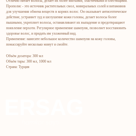
Отлично питает волосы, делает их более мягкими, эластичными и блестящими.
Marketing
Yuz va tana uchun
Прополис - это источник растительных смол, минеральных солей и витаминов
для улучшения обмена веществ в корнях волос. Он оказывает антисептическое
Ro'yxatdan o'tish
Sochlar uchun
действие, устраняет зуд и шелушение кожи головы, делает волосы более
пышными, укрепляет волосы, останавливают их выпадение и предотвращают
To‘lov va yetkazib berish
Shaxsiy gigiyena
появление перхоти. Регулярное применение шампуня, позволяет восстановить
Kontaktlar
Uy uchun
здоровье волос, и придать им ухоженный вид.
Применение: нанесите небольшое количество шампуня на кожу головы,
Ommaviy oferta
Kosmetika
помассируйте несколько минут и смойте.
Maxfiylik siyosati
Parfyumeriya
Объём дозатора: 300 мл
To'qimachilik
Объём тары: 300 мл, 1000 мл
Страна: Турция
Bolalar uchun
+7 926 373 75 55
ersagmedia@yandex.ru
WHATSAPP
TELEGRAM
TELEGRAM'DAGI
YANGILIKLAR
© 2024 ERSAG. Barcha huquqlar himoyalangan