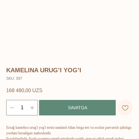
KAMELINA URUG’I YOG’I
SKU:
397
168 480,00
UZS
ERSAG
SAVATGA
hamkor
sayti
Ersağ kameliya urug'i yog'i terini namlash bilan birga teri va sochni parvarish qilishga
yordam beradigan mahsulotdir.
Bosh sahifa
Katalog
Foydalanilishi: Soch va teriga yetarli miqdorda surtib, massaj qilish orqali tashqi