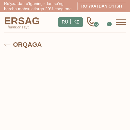
Ro‘yxatdan o‘tganingizdan so‘ng
RO'YXATDAN O'TISH
barcha mahsulotlarga 20% chegirma
ERSAG
|
RU
KZ
0
hamkor
sayti
ORQAGA